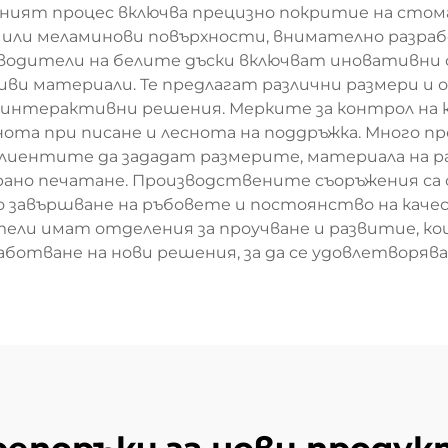
ният процес включва прецизно покритие на стома
а или меламинови повърхности, внимателно разра
водители на белите дъски включват иновативни
ви материали. Те предлагат различни размери и
и интерактивни решения. Мерките за контрол на
нота при писане и леснота на поддръжка. Много п
 клиентите да зададат размерите, материала на 
рано печатане. Производствените съоръжения са 
ко завършване на ръбовете и постоянство на кач
ели имат отделения за проучване и развитие, кои
отване на нови решения, за да се удовлетворяв