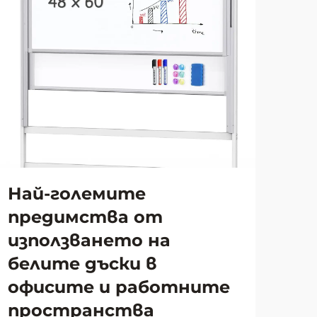
Най-големите
За
предимства от
ри
използването на
до
белите дъски в
за
офисите и работните
Пре
пространства