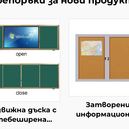
репоръки за нови продук
Затворен
вижна дъска с
информацио
тебеширена
табла с кл
ърхност Зелена