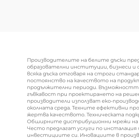
офиса бяла дъска за
дъс
стена с магнитен
в
ефект Бяла дъска
Дъс
за писане с маркери
за деца Училищна
дъска
Производителите на белите дъски пре
образователни институции, бизнеси и о
всяка дъска отговаря на строги станда
постоянство на качеството на продукт
продължителни периоди. Възможността 
гъвкавост при проектирането на реше
производители използват еко-производ
околната среда. Техните ефективни пр
жертва качеството. Техническата подк
Обширните дистрибуционни мрежи на п
Често предлагат услуги по инсталация 
инвестициите си. Иновациите в произв