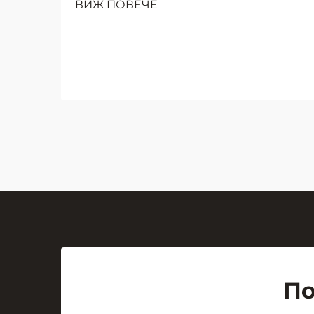
ВИЖ ПОВЕЧЕ
основен елемент на
ефективната съвместна
работа и учене в модерните
работни пространства и
образователни среди. В центъра
на тази визуална революция
стои скромната, но мощна...
По