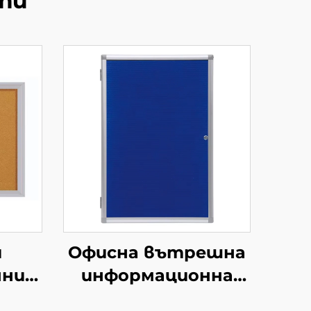
ти
и
Офисна вътрешна
нни
информационна
юч
дъска с алуминиева