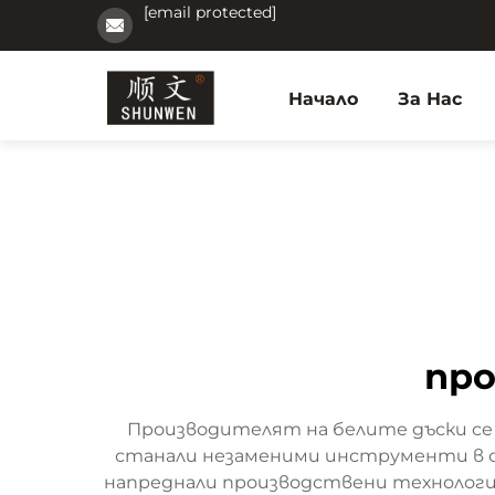
[email protected]
Начало
За Нас
про
Производителят на белите дъски се 
станали незаменими инструменти в с
напреднали производствени технологии