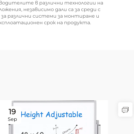
зводителите в различни технологии на
ения, независимо дали са за среди с
 за различни системи за монтиране и
ксплоатационен срок на продукта.
19
2
Sep
Se