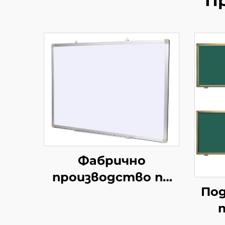
П
Фабрично
производство по
Под
поръчка
Стандартна за
пов