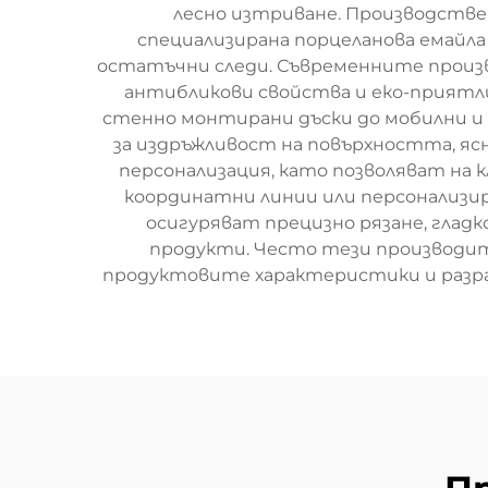
лесно изтриване. Производстве
специализирана порцеланова емайл
остатъчни следи. Съвременните произ
антибликови свойства и еко-приятли
стенно монтирани дъски до мобилни 
за издръжливост на повърхността, яс
персонализация, като позволяват на
координатни линии или персонализи
осигуряват прецизно рязане, глад
продукти. Често тези производит
продуктовите характеристики и разраб