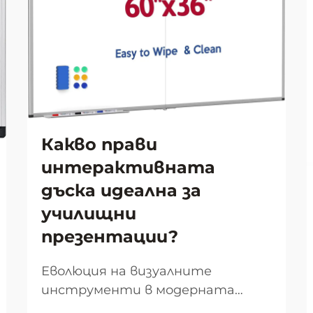
Какво прави
интерактивната
дъска идеална за
училищни
презентации?
Еволюция на визуалните
инструменти в модерната
класна стая Пейзажът на