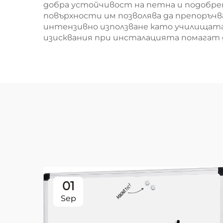
добра устойчивост на петна и подобре
повърхности им позволява да препоръчв
интензивно използване като училищата 
изисквания при инсталацията помагат д
01
Sep