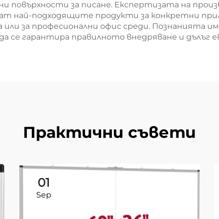
ни повърхности за писане. Експертизата на прои
ат най-подходящите продукти за конкретни прилож
или за професионални офис среди. Познанията им
а се гарантира правилното внедряване и дълъг е
Практични съвети
01
Sep