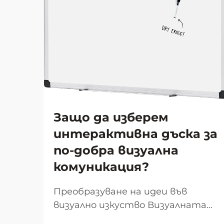
Защо да изберем
интерактивна дъска за
по-добра визуална
комуникация?
Преобразуване на идеи във
визуално изкуство Визуалната
комуникация се превърна в