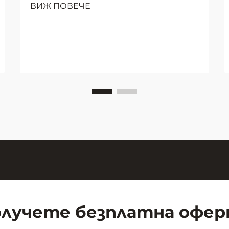
ВИЖ ПОВЕЧЕ
училищното преподаване се е
преобразил значително през
последните десетилетия, като
интерактивната дъска се е
превърнала в незаменим
инструмент за образователни
презентации. От прашната
атмосфера на класните стаи с
мел...
лучете безплатна офе