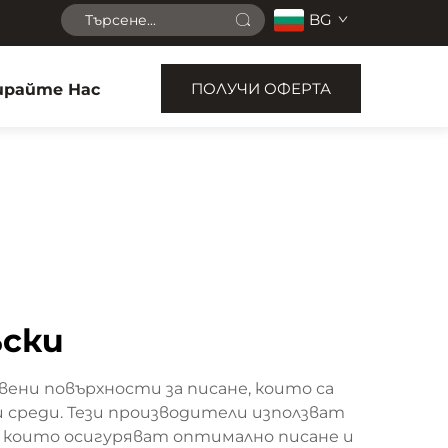
BG
ПОЛУЧИ ОФЕРТА
райте Нас
ъски
ени повърхности за писане, които са
среди. Тези производители използват
, които осигуряват оптимално писане и