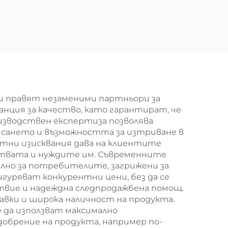
и
рамка, монтирана
нни
на стена, с коркова
ни
повърхност и
а с
заключваща врата,
р
заключваща се
 за
информационна
и правят незаменими партньори за
табла,
анция за качество, като гарантират, че
изводствен експертиза позволява
информационен
исането и възможността за изтриване в
стенд
тни изисквания дава на клиентите
твата и нуждите им. Съвременните
лно за потребителите, загрижени за
уряват конкурентни цени, без да се
твие и надеждна следпродажбена помощ.
ки и широка наличност на продукта.
е да използват максимално
брение на продукта, например по-