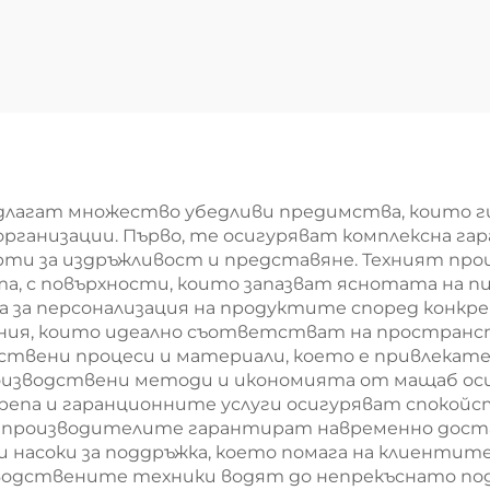
Заключващ
ка за тебешир
информацио
 класна стая
табла Плът
ка за училище
табла с врат
ключ, вятъ
непропускащи
длагат множество убедливи предимства, които г
училище
рганизации. Първо, те осигуряват комплексна гар
рти за издръжливост и представяне. Техният про
а, с повърхности, които запазват яснотата на п
за персонализация на продуктите според конкре
ния, които идеално съответстват на пространс
ствени процеси и материали, което е привлекате
оизводствени методи и икономията от мащаб осиг
репа и гаранционните услуги осигуряват спокойс
роизводителите гарантират навременно достав
и насоки за поддръжка, което помага на клиентит
одствените техники водят до непрекъснато подо