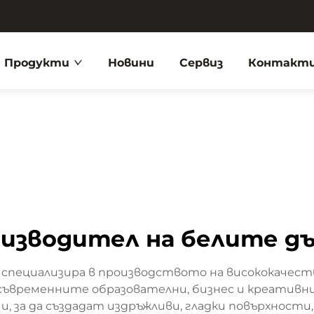
Продукти
Новини
Сервиз
Контакти
изводител на белите д
специализира в производството на висококачеств
ъвременните образователни, бизнес и креативни 
, за да създадат издръжливи, гладки повърхности