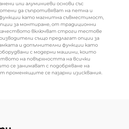
нени или алуминиеви основи със
ботени да съпротивяват на петна и
 функции като магнитна съвместимост,
 опции за монтиране, от традиционни
 качеството включват строги тестове
роизводители също предлагат опции за
рамката и допълнителни функции като
оборудвани с модерни машини, които
еството на повърхността на всички
то се занимават с подобряване на
ат променящите се пазарни изисквания.