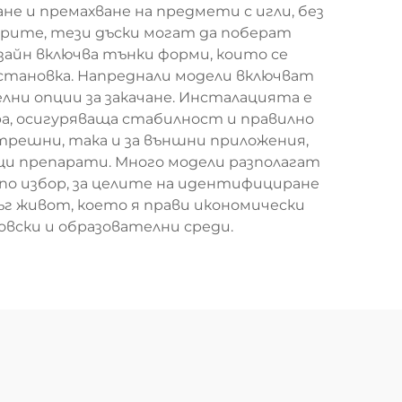
не и премахване на предмети с игли, без
ерите, тези дъски могат да поберат
айн включва тънки форми, които се
становка. Напреднали модели включват
ни опции за закачане. Инсталацията е
а, осигуряваща стабилност и правилно
трешни, така и за външни приложения,
щи препарати. Много модели разполагат
– по избор, за целите на идентифициране
г живот, което я прави икономически
вски и образователни среди.