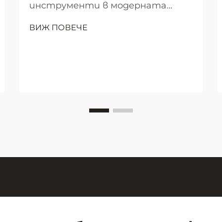
инструменти в модерната
класна стая Пейзажът на
ВИЖ ПОВЕЧЕ
училищното преподаване се е
преобразил значително през
последните десетилетия, като
интерактивната дъска се е
превърнала в незаменим
инструмент за образователни
презентации. От прашната
атмосфера на класните стаи с
мел...