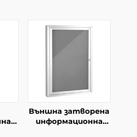
а
Външна затворена
нна
информационна
ваща
дъска с корково