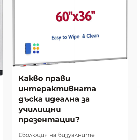
Какво прави
интерактивната
дъска идеална за
училищни
презентации?
Еволюция на визуалните