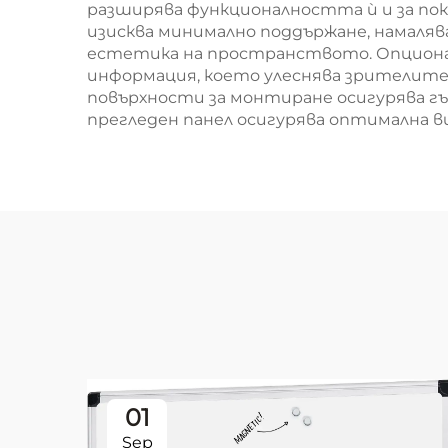
разширява функционалността ѝ и за по
изисква минимално поддържане, намаляв
естетика на пространството. Опционал
информация, което улеснява зрителите
повърхности за монтиране осигурява гъ
прегледен панел осигурява оптимална
01
Sep