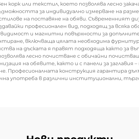
н корк или текстил, което позволява лесно закача
възможността за индивидуално измерване на разм
стилове на поставяне на обяви. Съвременният диз
давайки професионален вид, подходящ за всяка об
а видимост и магнитни повърхности за допълнител
онтиране, включваща цялата необходима фурнитур
тва на дъската я правят подходяща както за въ
позволява лесно почистване с обичайни почиства
анизация на обявите, както и с панели за заглавия 
ане. Професионалната конструкция гарантира дълъ
очна употреба в различни институционални, търго