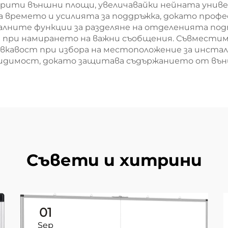
крити външни площи, увеличавайки нейната униве
а времето и усилията за поддръжка, докато проф
ните функции за разделяне на отделенията под
 при намирането на важни съобщения. Съвместим
вкавост при избора на местоположение за инстал
 видимост, докато защитава съдържанието от въ
Съвети и хитрини
01
Sep