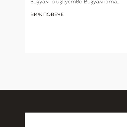
визуално изкуство Визуалната
комуникация се превърна в
ВИЖ ПОВЕЧЕ
основен елемент на
ефективната съвместна
работа и учене в модерните
работни пространства и
образователни среди. В центъра
на тази визуална революция
стои скромната, но мощна...