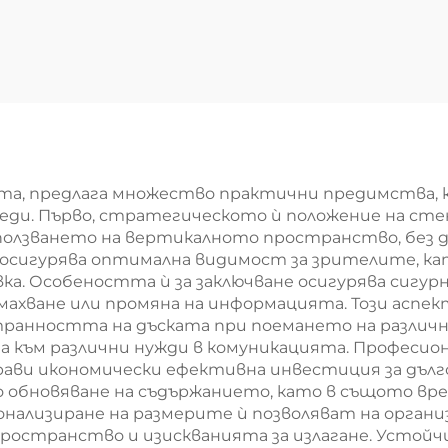
ка, монтирана
се информаци
тена, с коркова
табла с
овърхност и
алуминиева ра
лючваща врата,
водонепропус
аключваща се
информацио
формационна
табли за офи
ата, предлага множество практични предимства,
табла,
училище, изл
среди. Първо, стратегическото ѝ положение на с
олзването на вертикалното пространство, без да
формационен
на стена
а осигурява оптимална видимост за зрителите, к
стенд
ка. Особеността ѝ за заключване осигурява сигур
хване или промяна на информацията. Този аспект
странността на дъската при поемането на различ
вна към различни нужди в комуникацията. Профес
рави икономически ефективна инвестиция за дълг
зо обновяване на съдържанието, като в същото в
онализиране на размерите ѝ позволяват на орган
остранство и изискванията за излагане. Устойч