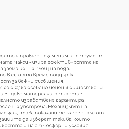
онна
покритие и
алуминиева рамка,
мка,
устойчива на
ливи
вандализъм,
нни
водонепропуслива
с,
информационна
 които я правят незаменим инструмент
ожба
дъска, коркова
тената максимизира ефективността на
 заема ценна площ на пода.
дъска
ато в същото време поддържа
ност за важни съобщения,
 се оказва особено ценен в обществени
ни видове материали, от хартиени
ионалното изработване гарантира
осрочна употреба. Механизмът на
реме защитава показаните материали от
изациите да изберат такива, които
ивостта ѝ на атмосферни условия