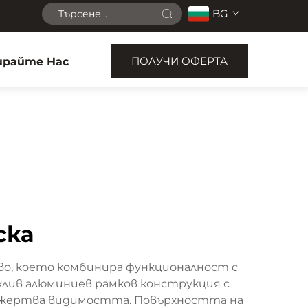
BG
ПОЛУЧИ ОФЕРТА
райте Нас
ска
во, което комбинира функционалност с
жлив алюминиев рамков конструкция с
да жертва видимостта. Повърхността на