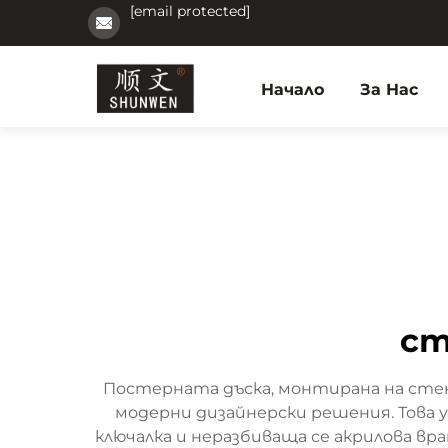
[email protected]
Начало
За Нас
ст
Постерната дъска, монтирана на стен
модерни дизайнерски решения. Това 
ключалка и неразбиваща се акрилова в