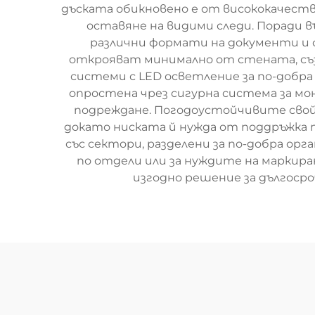
дъската обикновено е от висококачестве
оставяне на видими следи. Поради 
различни формати на документи и 
открояват минимално от стената, съз
системи с LED осветление за по-добр
опростена чрез сигурна система за м
подреждане. Погодоустойчивите свойс
докато ниската й нужда от поддръжка 
със сектори, разделени за по-добра орг
по отдели или за нуждите на маркир
изгодно решение за дългоср