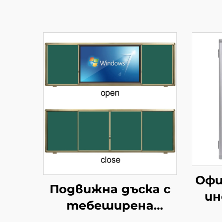
Офи
Подвижна дъска с
ин
тебеширена
дъс
повърхност Зелена