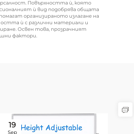
рсалност. Повърхността ѝ, която
есионалният ѝ вид подобрява общата
помагат организираното излагане на
остта ѝ с различни материали и
иране. Освен това, прозрачният
ншни фактори.
19
2
Sep
Se