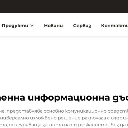
Продукти
Новини
Сервиз
Контакти
енна информационна дъ
а, представлява основно комуникационно средст
универсално изложбено решение разполага с издръ
рата, осигуряваща защита на съдържанието, без 