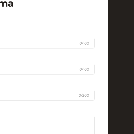
рта
0/100
0/100
0/200