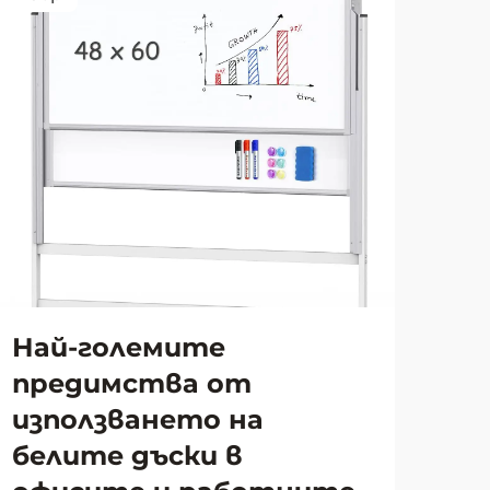
Най-големите
За
предимства от
ри
използването на
до
белите дъски в
за