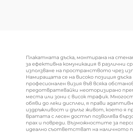
рам
дъска за тебешир
на с
в класна стая
п
Дъска за училище
зак
з
ин
Плакатната дъска, монтирана на стен
за ефективна комуникация в различни 
използване на пространството чрез изп
ин
Намиращата се на високо позиция дъск
професионален визия във всяка обстанов
предотвратявайки неоторизирано према
места или зони с висок трафик. Много
обяви до леки дисплеи, я прави адапти
издръжливост и дълъг живот, което я п
вратата с лесен достъп позволява бър
прах и повреди. Възможностите за перс
идеално съответстват на наличното пр