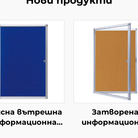
Нови продукти
сна вътрешна
Затворен
формационна
информацио
ка с алуминиева
дъска, заключ