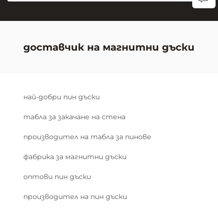
доставчик на магнитни дъски
най-добри пин дъски
табла за закачане на стена
производител на табла за пинове
фабрика за магнитни дъски
оптови пин дъски
производител на пин дъски