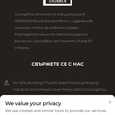
Guangzhou Shunwen се специализира в
OEM/ODM висококачествени и издръжливи
пишещи табли за глобални пазари.
Разгледайте нашите персонализирани
решения, използвани от клиенти в над 50
страни.
СВЪРЖЕТЕ СЕ С НАС
No. 103A Building 7 Fourth street Fuchong Minying
industrial zone Shawan town Panyu district Guangzhou
China
We value your privacy
+86-13825079825
We use cookies and similar tools to provide our services.