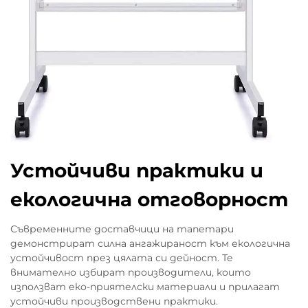
Устойчиви практики и
екологична отговорност
Съвременните доставчици на тапетари
демонстрират силна ангажираност към екологична
устойчивост през цялата си дейност. Те
внимателно избират производители, които
използват еко-приятелски материали и прилагат
устойчиви производствени практики.