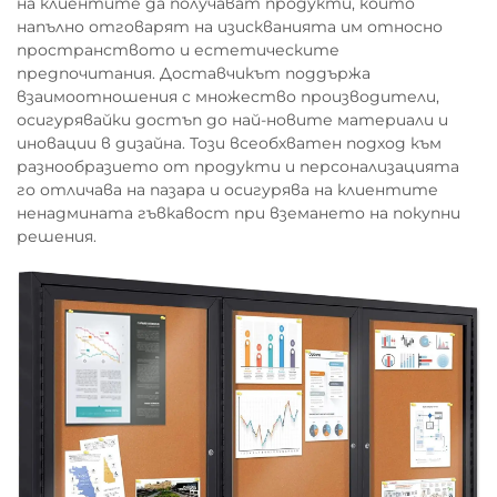
на клиентите да получават продукти, които
напълно отговарят на изискванията им относно
пространството и естетическите
предпочитания. Доставчикът поддържа
взаимоотношения с множество производители,
осигурявайки достъп до най-новите материали и
иновации в дизайна. Този всеобхватен подход към
разнообразието от продукти и персонализацията
го отличава на пазара и осигурява на клиентите
ненадмината гъвкавост при вземането на покупни
решения.