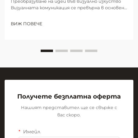
Преобразуване на идеи във визуално изкуство
Визуалната комуникация се превърна в основен
елемент на ефективната съвместна работа и
учене в модерните работни пространства и
ВИЖ ПОВЕЧЕ
образователни среди. В центъра на тази
визуална революция стои скромната, но
мощна...
Получете безплатна оферта
Нашият представител ще се свърже с
вас скоро.
Имейл