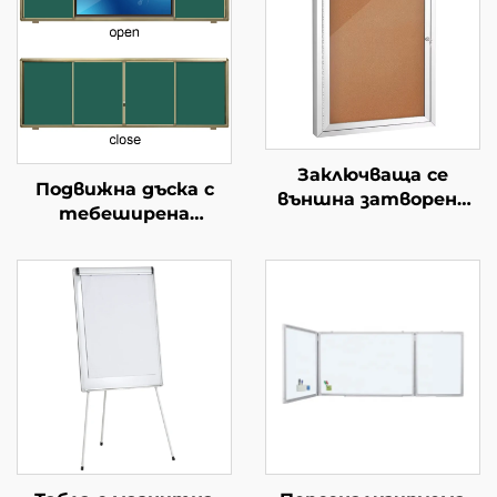
Заключваща се
Подвижна дъска с
външна затворена
тебеширена
информационна
повърхност Зелена
дъска,
дъска за тебешир в
водонепропусклив
класна стая Дъска за
корков
училище
информационен
табла с врата с
ключ, монтирани на
стена с алуминиева
рамка