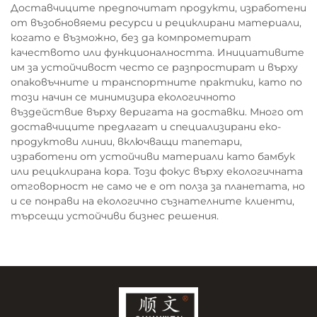
Доставчиците предпочитат продукти, изработени
от възобновяеми ресурси и рециклирани материали,
когато е възможно, без да компрометират
качеството или функционалността. Инициативите
им за устойчивост често се разпростират и върху
опаковъчните и транспортните практики, като по
този начин се минимизира екологичното
въздействие върху веригата на доставки. Много от
доставчиците предлагат и специализирани еко-
продуктови линии, включващи тапетари,
изработени от устойчиви материали като бамбук
или рециклирана кора. Този фокус върху екологичната
отговорност не само че е от полза за планетата, но
и се понрави на екологично съзнателните клиенти,
търсещи устойчиви бизнес решения.