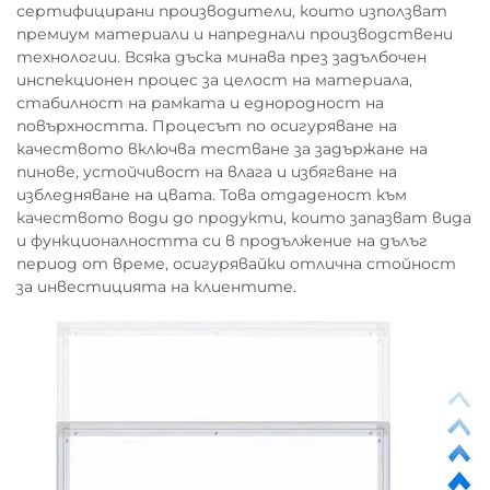
сертифицирани производители, които използват
премиум материали и напреднали производствени
технологии. Всяка дъска минава през задълбочен
инспекционен процес за целост на материала,
стабилност на рамката и еднородност на
повърхността. Процесът по осигуряване на
качеството включва тестване за задържане на
пинове, устойчивост на влага и избягване на
избледняване на цвата. Това отдаденост към
качеството води до продукти, които запазват вида
и функционалността си в продължение на дълъг
период от време, осигурявайки отлична стойност
за инвестицията на клиентите.