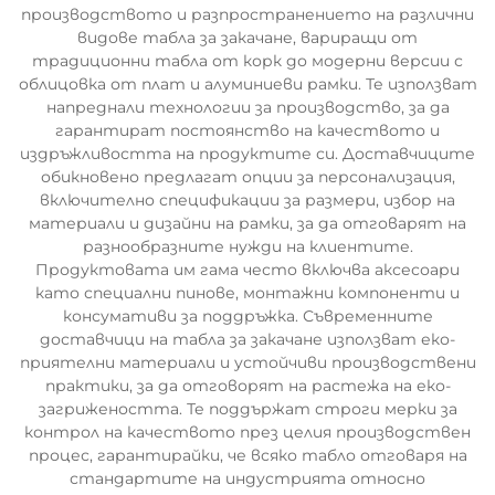
производството и разпространението на различни
видове табла за закачане, вариращи от
традиционни табла от корк до модерни версии с
облицовка от плат и алуминиеви рамки. Те използват
напреднали технологии за производство, за да
гарантират постоянство на качеството и
издръжливостта на продуктите си. Доставчиците
обикновено предлагат опции за персонализация,
включително спецификации за размери, избор на
материали и дизайни на рамки, за да отговарят на
разнообразните нужди на клиентите.
Продуктовата им гама често включва аксесоари
като специални пинове, монтажни компоненти и
консумативи за поддръжка. Съвременните
доставчици на табла за закачане използват еко-
приятелни материали и устойчиви производствени
практики, за да отговорят на растежа на еко-
загрижеността. Те поддържат строги мерки за
контрол на качеството през целия производствен
процес, гарантирайки, че всяко табло отговаря на
стандартите на индустрията относно