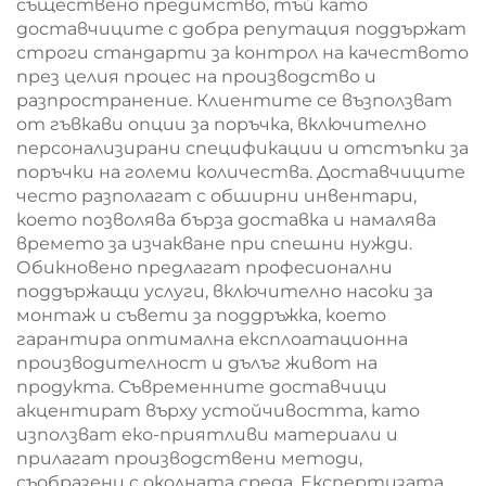
съществено предимство, тъй като
доставчиците с добра репутация поддържат
строги стандарти за контрол на качеството
през целия процес на производство и
разпространение. Клиентите се възползват
от гъвкави опции за поръчка, включително
персонализирани спецификации и отстъпки за
поръчки на големи количества. Доставчиците
често разполагат с обширни инвентари,
което позволява бърза доставка и намалява
времето за изчакване при спешни нужди.
Обикновено предлагат професионални
поддържащи услуги, включително насоки за
монтаж и съвети за поддръжка, което
гарантира оптимална експлоатационна
производителност и дълъг живот на
продукта. Съвременните доставчици
акцентират върху устойчивостта, като
използват еко-приятливи материали и
прилагат производствени методи,
съобразени с околната среда. Експертизата