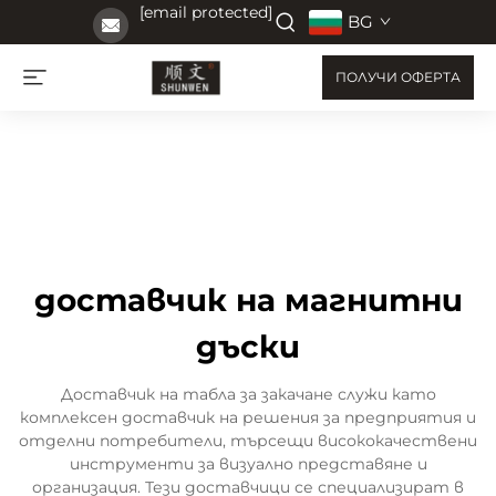
[email protected]
BG
ПОЛУЧИ ОФЕРТА
доставчик на магнитни
дъски
Доставчик на табла за закачане служи като
комплексен доставчик на решения за предприятия и
отделни потребители, търсещи висококачествени
инструменти за визуално представяне и
организация. Тези доставчици се специализират в