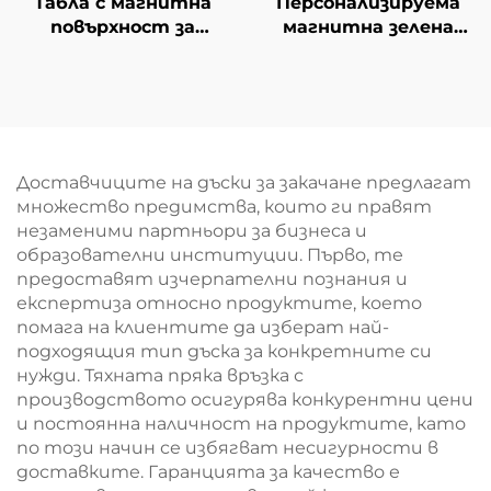
Табла с магнитна
Персонализируема
повърхност за
магнитна зелена
презентации, табла
дъска, сгъваема
на стойка, бележник
дъска за писане с
за набързо със
тебешир, белборд за
складово отделение
учене в класна стая
Доставчиците на дъски за закачане предлагат
множество предимства, които ги правят
незаменими партньори за бизнеса и
образователни институции. Първо, те
предоставят изчерпателни познания и
експертиза относно продуктите, което
помага на клиентите да изберат най-
подходящия тип дъска за конкретните си
нужди. Тяхната пряка връзка с
производството осигурява конкурентни цени
и постоянна наличност на продуктите, като
по този начин се избягват несигурности в
доставките. Гаранцията за качество е