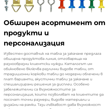
Обширен асортимент от
продукти и
персонализация
Известен доставчик на табла за закачане предлага
обширна продуктовa линия, отговаряща на
разнообразни клиентски нужди. Каталогът им
обикновено включва различни видове табли, от
традиционни коркови табли до модерни облечени в
плат варианти, акустични табли за закачане и
специализирани решения за дисплеи. Особено
забележителни са възможностите за
персонализация, които позволяват на клиентите да
посочат точни размери, видове материали и
дизайни на рамки. Тази гъвкавост дава възможност