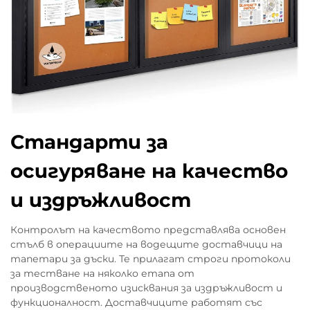
Стандарти за
осигуряване на качество
и издръжливост
Контролът на качеството представлява основен
стълб в операциите на водещите доставчици на
тапетари за дъски. Те прилагат строги протоколи
за тестване на няколко етапа от
производственото изисквания за издръжливост и
функционалност. Доставчиците работят със