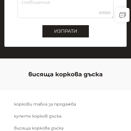
0/1000
ИЗПРАТИ
висяща коркова дъска
коркови табла за продажба
купете корков дъска
висяща коркова дъска