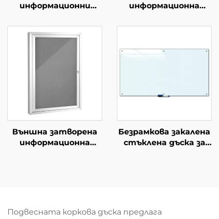
информационни
информационна
табла с ключ
дъска, заключваща се
Заключващи
информационна
информационни
табла с алуминиева
табла Плътни
рамка,
табла с врата с
водонепропусливи
ключ, вятър
информационни
непропускащи за
табли за офис,
училище
училище, изложба на
стена
Външна затворена
Безрамкова закалена
информационна
стъклена дъска за
дъска с корково
сухо изтриване с
покритие и
магнитен ефект
алуминиева рамка,
стъклена дъска за
устойчива на
класни стаи и офиси
вандализъм,
интерактивна
водонепропуслива
белотабачна с опция
Подвесната коркова дъска предлага
информационна
за OEM