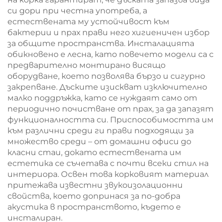
си дори при честна употреба, а
естествената му устойчивост към
бактерии и прах прави него хигиеничен избор
за общите пространства. Инсталацията
обикновено е лесна, като повечето модели са с
предварително монтирано висящо
оборудване, което позволява бързо и сигурно
закрепване. Дъските изискват изключително
малко поддръжка, като се нуждаят само от
периодично почистване от прах, за да запазят
функционалността си. Приспособимостта им
към различни среди ги прави подходящи за
множество среди – от домашни офиси до
класни стаи, докато естествената им
естетика се съчетава с почти всеки стил на
интериора. Освен това корковият материал
притежава известни звукоизолационни
свойства, което допринася за по-добра
акустика в пространството, където е
инсталиран.