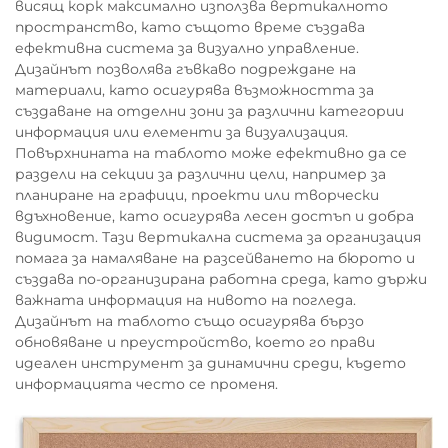
висящ корк максимално използва вертикалното
пространство, като същото време създава
ефективна система за визуално управление.
Дизайнът позволява гъвкаво подреждане на
материали, като осигурява възможността за
създаване на отделни зони за различни категории
информация или елементи за визуализация.
Повърхнината на таблото може ефективно да се
раздели на секции за различни цели, например за
планиране на графици, проекти или творчески
вдъхновение, като осигурява лесен достъп и добра
видимост. Тази вертикална система за организация
помага за намаляване на разсейването на бюрото и
създава по-организирана работна среда, като държи
важната информация на нивото на погледа.
Дизайнът на таблото също осигурява бързо
обновяване и преустройство, което го прави
идеален инструмент за динамични среди, където
информацията често се променя.