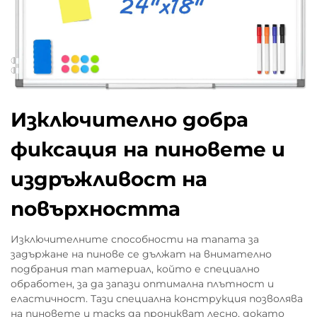
Изключително добра
фиксация на пиновете и
издръжливост на
повърхността
Изключителните способности на тапата за
задържане на пинове се дължат на внимателно
подбрания тап материал, който е специално
обработен, за да запази оптимална плътност и
еластичност. Тази специална конструкция позволява
на пиновете и тacks да проникват лесно, докато