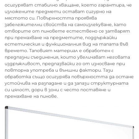
осигуряват стабилно хващане, което гарантира, че
изложените предмети остават сигурно на
мястото си. Повърхността проявява
забележителни свойства на самоизлекуване, като
отворите от пиновете естествено се затварят
при премахване на предметите, поддържайки
естетическия и функционалния вид на тапата във
времето. Таповият материал е обработен с
предпазни съединения, които увеличават неговата
издръжливост, предпазвайки го от износване при
повторна употреба и външни фактори. Тази
обработка също осигурява повърхността да остане
устойчива на разпадане и да запази структурната
си цялост, дори в зони с често поставяне и
премахване на пинове.