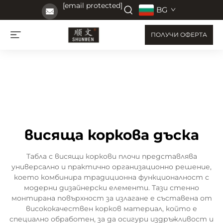
[email protected]
BG
ПОЛУЧИ ОФЕРТА
висяща коркова дъска
Табла с висящи коркови плочи представлява
универсално и практично организационно решение,
което комбинира традиционна функционалност с
модерни дизайнерски елементи. Тази стенно
монтирана повърхност за излагане е съставена от
висококачествен корков материал, който е
специално обработен, за да осигури издръжливост и