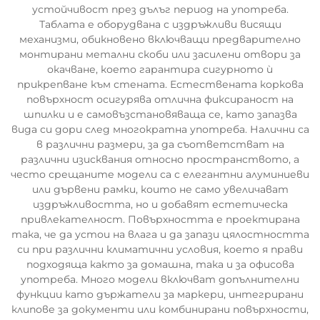
устойчивост през дълъг период на употреба.
Таблата е оборудвана с издръжливи висящи
механизми, обикновено включващи предварително
монтирани метални скоби или засилени отвори за
окачване, което гарантира сигурното ѝ
прикрепване към стената. Естествената коркова
повърхност осигурява отлична фиксираност на
шпилки и е самовъзстановяваща се, като запазва
вида си дори след многократна употреба. Налични са
в различни размери, за да съответстват на
различни изисквания относно пространството, а
често срещаните модели са с елегантни алуминиеви
или дървени рамки, които не само увеличават
издръжливостта, но и добавят естетическа
привлекателност. Повърхността е проектирана
така, че да устои на влага и да запази цялостността
си при различни климатични условия, което я прави
подходяща както за домашна, така и за офисова
употреба. Много модели включват допълнителни
функции като държатели за маркери, интегрирани
клипове за документи или комбинирани повърхности,