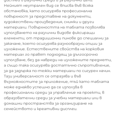
Нейният неутрален вид се вписва във всяка
обстановка, като осигурява професионална
повърхност за представяне на документи,
художествени произведения, снимки и други
материали. Повърхността на таблата позволява
използването на различни видове фиксиращи
елементи, от традиционни пинове до специални за
закачане, което осигурява разнообразни опции за
изложение. Естествените свойства на корковия
материал го правят подходящ за дългосрочно
използване, без да навреди на изложените предмети,
а също така осигурява достатъчно съпротивление,
за да задържа по-тежки материали по сигурен начин.
Тази универсалност се отразява и във
възможностите за приложение, тъй като таблата
може еднакво успешно да се използва в
професионални среди за управление на проекти, в
образователни среди за учебни материали или в
домашни пространства за организиране на
семейството и креативни дисплеи.