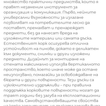
множество практични предимства, които я
дъска, коркова дъска
правят незаменим инструмент за
организация и комуникация. Първо, нейните
универсални възможности за излагане
позволяват на потребителите лесно да
поставят, премахват и пренареждат
предмети, без да нанесат вреда на
изложените материали или самата дъска.
Естественият корк осигурява отлична
устойчивост на пинове, докато е деликатен
към документи, снимки и други изложени
предмети. Дизайнът за монтиране на
стената максимално използва вертикалното
пространство, което иначе може да остане
неизползвано, помагайки за освобождаване на
бюрата и други повърхности. Тези дъски са
изключително издръжливи – при правилна
поддръжка корковите повърхности могат да
траят години без загуба на експлоатационни
качества. Самовъзстановяващите свойства
на корка гарантират, че дъската запазва вида