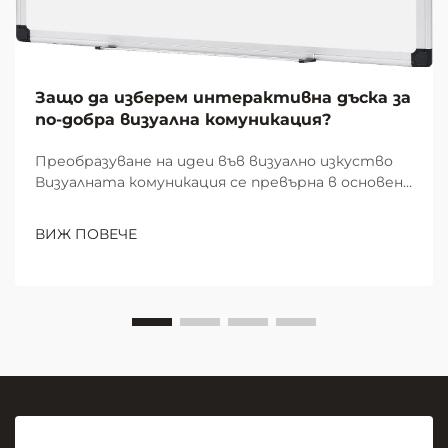
Защо да изберем интерактивна дъска за
по-добра визуална комуникация?
Преобразуване на идеи във визуално изкуство
Визуалната комуникация се превърна в основен
елемент на ефективната съвместна работа и
учене в модерните работни пространства и
ВИЖ ПОВЕЧЕ
образователни среди. В центъра на тази
визуална революция стои скромната, но
мощна...