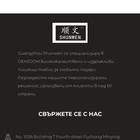
Guangzhou Shunwen се специализира в
OEM/ODM висококачествени и издръжливи
пишещи табли за глобални пазари.
Разгледайте нашите персонализирани
решения, използвани от клиенти в над 50
страни.
СВЪРЖЕТЕ СЕ С НАС
No. 103A Building 7 Fourth street Fuchong Minying