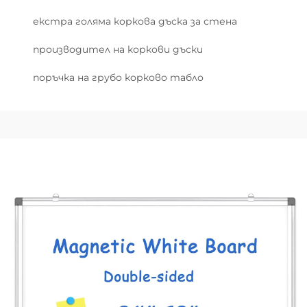
екстра голяма коркова дъска за стена
производител на коркови дъски
поръчка на грубо корково табло