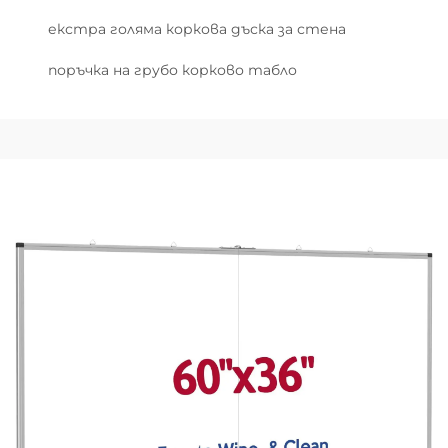
екстра голяма коркова дъска за стена
поръчка на грубо корково табло