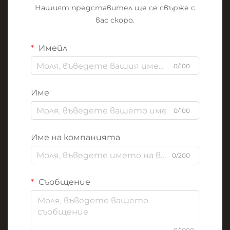
Нашият представител ще се свърже с
вас скоро.
Имейл
0/100
Име
0/100
Име на компанията
0/200
Съобщение