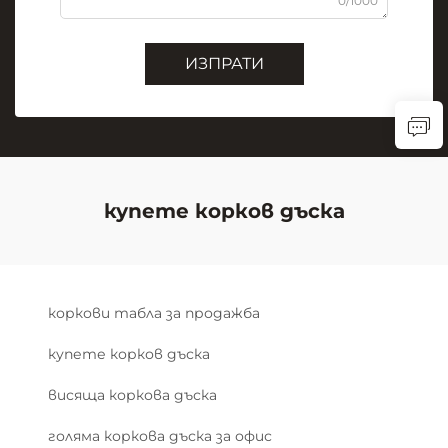
0/1000
ИЗПРАТИ
купете корков дъска
коркови табла за продажба
купете корков дъска
висяща коркова дъска
голяма коркова дъска за офис