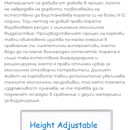
Материалът се добива от дъбове в процес, който
не навредява на дървото, позволявайки му
естествено да възстановява кората си на всеки 9-12
години. Този метод на добив прави кората
възобновяем ресурс с минимално екологично
въздействие. Производственият процес на коркови
табли обикновено изисква по-малко енергия в
сравнение със синтетични алтернативи, което
води до по-малък въглероден отпечатък. Кората е
също така естествено биоразградима и
рециклируема, което я прави отличен избор за
екологично отговорни потребители. Дългият
живот на корковите табли допълнително увеличава
техните екологични придобивки, тъй като тяхната
издръжливост означава, че те трябва да се
подменят по-рядко в сравнение с други материали
за визуализация.