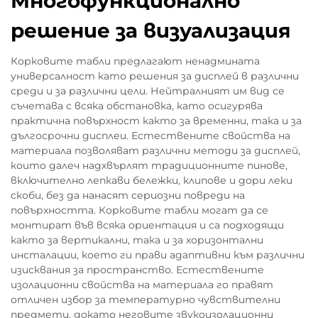
Многофункционално
решение за визуализация
Корковите табли предлагают ненадмината
универсалност като решения за дисплей в различни
среди и за различни цели. Нейтралният им вид се
съчетава с всяка обстановка, като осигурява
практична повърхност както за временни, така и за
дългосрочни дисплеи. Естествените свойства на
материала позволяват различни методи за дисплей,
които далеч надхвърлят традиционните пинове,
включително лепкави бележки, клипове и дори леки
скоби, без да нанасят сериозни повреди на
повърхността. Корковите табли могат да се
монтират във всяка ориентация и са подходящи
както за вертикални, така и за хоризонтални
инсталации, което ги прави адаптивни към различни
изисквания за пространство. Естествените
изолационни свойства на материала го правят
отличен избор за температурно чувствителни
предмети, докато неговите звукоизолационни