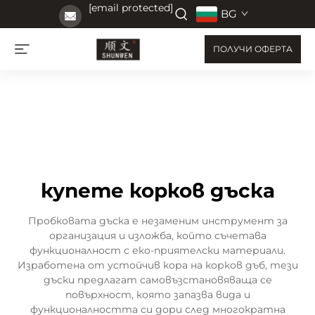
[email protected]
BG
ПОЛУЧИ ОФЕРТА
купете корков дъска
Пробковата дъска е незаменим инструмент за
организация и изложба, който съчетава
функционалност с еко-приятелски материали.
Изработена от устойчив кора на корков дъб, тези
дъски предлагат самовъзстановяваща се
повърхност, която запазва вида и
функционалността си дори след многократна