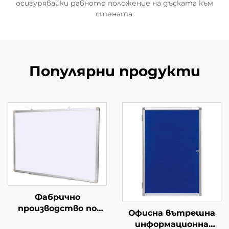
осигурявайки равното положение на дъската към
стената.
Популярни продукти
Фабрично
производство по
Офисна вътрешна
поръчка
информационна