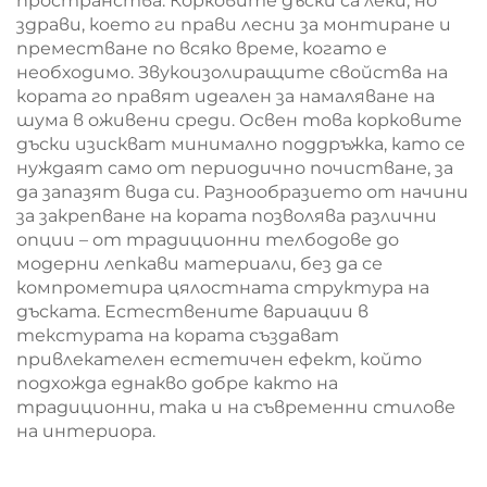
пространства. Корковите дъски са леки, но
здрави, което ги прави лесни за монтиране и
преместване по всяко време, когато е
необходимо. Звукоизолиращите свойства на
кората го правят идеален за намаляване на
шума в оживени среди. Освен това корковите
дъски изискват минимално поддръжка, като се
нуждаят само от периодично почистване, за
да запазят вида си. Разнообразието от начини
за закрепване на кората позволява различни
опции – от традиционни телбодове до
модерни лепкави материали, без да се
компрометира цялостната структура на
дъската. Естествените вариации в
текстурата на кората създават
привлекателен естетичен ефект, който
подхожда еднакво добре както на
традиционни, така и на съвременни стилове
на интериора.