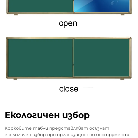
Екологичен избор
Корковите табли представляват осъзнат
екологичен избор при организационни инструменти.