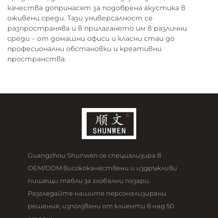
качества допринасят за подобрена акустика в
оживени среди. Тази универсалност се
разпространява и в прилагането им в различни
среди – от домашни офиси и класни стаи до
професионални обстановки и креативни
пространства.
Guangzhou Shunwen се специализира в
OEM/ODM висококачествени и издръжливи
пишещи табли за глобални пазари.
Разгледайте нашите персонализирани
решения, използвани от клиенти в над 50