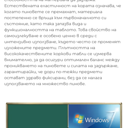
Естествената еластичност на кората означава, че
когато пиновете се премахнат, материала
постепенно се връща към първоначалното си
състояние, като така запазва вида и
функционалността на таблото. Това свойство на
самоизлекуване е особено ценно в среди с
интензивно използване, където често се променят
изложените предмети. Плътността на
висококачествените коркови табли се измерва
внимателно, за да осигури оптимален баланс между
проникването на пиновете и силата на задържане,
гарантирайки, че дори по-тежки предмети
остават здраво фиксирани, без да се налага
използването на множество пинове.