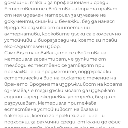
домашни, така и за професионални среди.
Естествените свойства на кората правят
от нея идеален материал за излагане на
документи, снимки и бележки, без да нанася
вреда. За разлика от синтетични
алтернативи, корковите дъски са екологично
устойчиви и биоразградими, което ги прави
еко-съзнателен избор.
Самовъзстановяващите се свойства на
материала гарантират, че дупките от
телбоди естествено се затварят при
премахване на предметите, поддържайки
естетическия вид на дъската с течение на
времето. Вродената издръжливост на кората
означава, че тези дъски могат да издържат
години наред ежедневна употреба, без да се
разрушават. Материала притежава
естествена устойчивост на влага и
бактерии, което го прави хигиеничен и
подходящ за различни среди, от кухни до офис