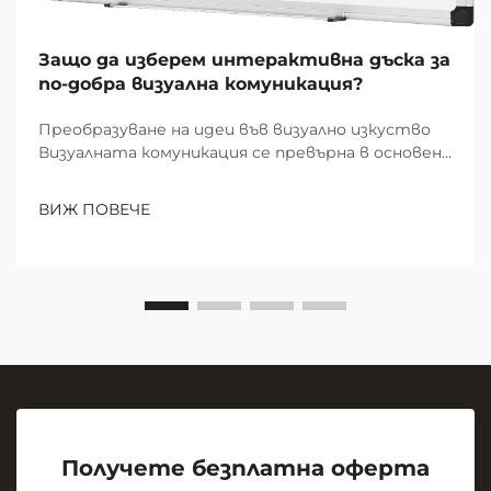
Защо да изберем интерактивна дъска за
по-добра визуална комуникация?
Преобразуване на идеи във визуално изкуство
Визуалната комуникация се превърна в основен
елемент на ефективната съвместна работа и
учене в модерните работни пространства и
ВИЖ ПОВЕЧЕ
образователни среди. В центъра на тази
визуална революция стои скромната, но
мощна...
Получете безплатна оферта