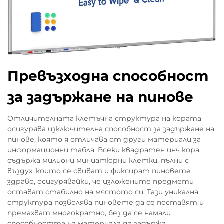
Превъзходна способност
за задържане на пинове
Отличителната клетъчна структура на кората
осигурява изключителна способност за задържане на
пинове, която я отличава от други материали за
информационни табла. Всеки квадратен инч кора
съдържа милиони миниатюрни клетки, пълни с
въздух, които се свиват и фиксират пиновете
здраво, осигурявайки, че изложените предмети
остават стабилно на мястото си. Тази уникална
структура позволява пиновете да се поставят и
премахват многократно, без да се намали
способността на материала да задържа.