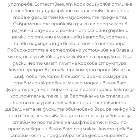
употреба. Естественият корк осигурява отлична
способност за задържане на щифтове, като при
това е деликатен към изложените предмети.
Съвременните пробкови дъски се предлагат в
различни размери и рамки – от основни дървени
рамки до стилни алуминиеви кантове, което ги
прави подходящи за всеки стил на интериора.
Повърхността е естествено устойчива на влага и
мухъл, осигурявайки дълъг живот на продукта. Тези
дъски често имат плътна коркова структура,
която предотвратява прекомерно проникване на
щифтовете, като в същото време осигурява
стабилно закрепване. Много модели включват
фурнитура за монтиране и са проектирани както за
хоризонтална, така и за вертикална инсталация,
което осигурява гъвкавост при поставянето.
Дебелината на дъските обикновено варира между 1/2
инч и 1 инч, осигурявайки достатъчна дълбочина за
стабилно поставяне на щифтовете. Някои по-
премиум версии включват подложка, която добавя
стабилност и предотвратява деформирането,