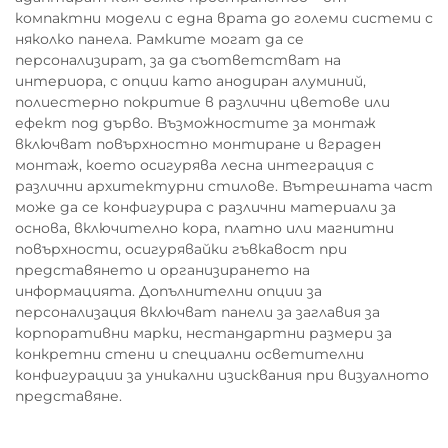
компактни модели с една врата до големи системи с
няколко панела. Рамките могат да се
персонализират, за да съответстват на
интериора, с опции като анодиран алуминий,
полиестерно покритие в различни цветове или
ефект под дърво. Възможностите за монтаж
включват повърхностно монтиране и вграден
монтаж, което осигурява лесна интеграция с
различни архитектурни стилове. Вътрешната част
може да се конфигурира с различни материали за
основа, включително кора, платно или магнитни
повърхности, осигурявайки гъвкавост при
представянето и организирането на
информацията. Допълнителни опции за
персонализация включват панели за заглавия за
корпоративни марки, нестандартни размери за
конкретни стени и специални осветителни
конфигурации за уникални изисквания при визуалното
представяне.