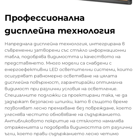
Профессионална
дисплейна технология
Напреднала дисплейна технология, интегрирана в
съвременни затворени със стъкло информационни
табла, подобрява видимостта и качеството на
представянето. Много модели са снабдени с
енергоефективни LED осветителни системи, които
осигуряват равномерно осветяване на цялата
дисплейна повърхност, гарантирайки оптимална
видимост при различни условия на осветление.
Специалните подложки са проектирани така, че да
задържат безопасно шпилки, като в същото време
позволяват лесно премахване без повреждане, което
улеснява честито обновяване на съдържанието.
Антибликовото покритие на стъклото намалява
отраженията и подобрява видимостта от различни
ъгли, което прави съдържанието лесно четимо