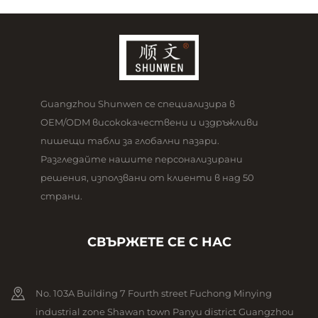
Guangzhou Shunwen се специализира в
OEM/ODM висококачествени и издръжливи
пишещи табли за глобални пазари.
Разгледайте нашите персонализирани
решения, използвани от клиенти в над 50
страни.
СВЪРЖЕТЕ СЕ С НАС
No. 103A Building 7 Fourth street Fuchong Minying
industrial zone Shawan town Panyu district Guangzhou