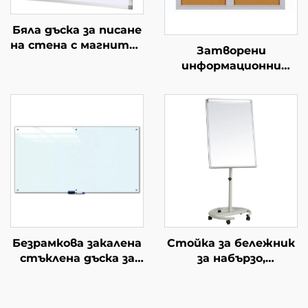
Бяла дъска за писане
на стена с магнитна
Затворени
дъска за съвременни
информационни
порцеланови дъски
табла с ключ
за класна стая офис
Заключващи
училище
информационни
табла Плътни
табла с врата с
ключ, вятър
непропускащи за
училище
Безрамкова закалена
Стойка за бележник
стъклена дъска за
за набързо,
сухо изтриване с
регулируема по
магнитен ефект
височина, с колелца,
стъклена дъска за
подходяща за