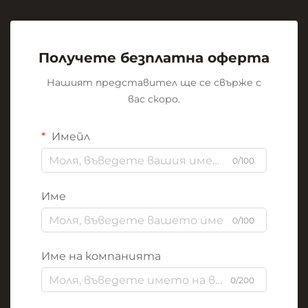
Получете безплатна оферта
Нашият представител ще се свърже с
вас скоро.
Имейл
0/100
Име
0/100
Име на компанията
0/200