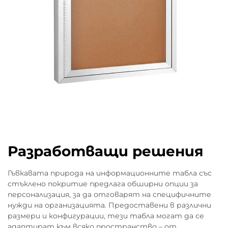
Разработващи решения
Гъвкавата природа на информационните табла със
стъклено покритие предлага обширни опции за
персонализация, за да отговарят на специфичните
нужди на организацията. Предоставени в различни
размери и конфигурации, тези табла могат да се
адаптират към всяко пространство – от