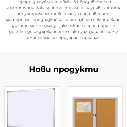
сгради до публични обяви в образователни
институции. Закаленото стъкло осигурява защита
от ултравиолетови лъчи за поставените
материали, предпазвайки ги от избели и влошаване,
докато механизма за заключване гарантира, че
достъп до съдържанието и актуализирането му
имат само оторизиран персонал.
Нови продукти