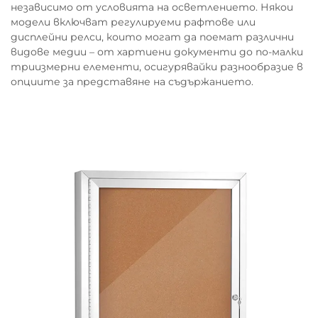
независимо от условията на осветлението. Някои
модели включват регулируеми рафтове или
дисплейни релси, които могат да поемат различни
видове медии – от хартиени документи до по-малки
триизмерни елементи, осигурявайки разнообразие в
опциите за представяне на съдържанието.