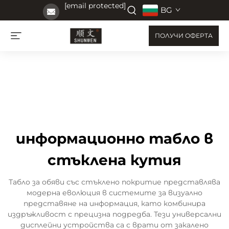
[email protected]
BG
ПОЛУЧИ ОФЕРТА
информационно табло в
стъклена кутия
Табло за обяви със стъклено покритие представлява
модерна еволюция в системите за визуално
представяне на информация, като комбинира
издръжливост с прецизна подредба. Тези универсални
дисплейни устройства са с врати от закалено