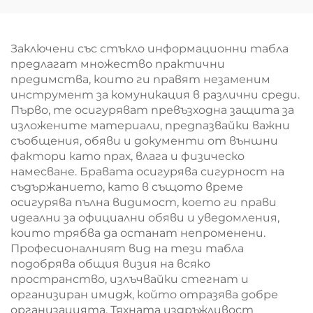
класни стаи и офиси
училище
интерактивна
белотабачна с опция
Заключени със стъкло информационни табла
за OEM
предлагат множество практични
предимства, които ги правят незаменим
инструмент за комуникация в различни среди.
Първо, те осигуряват превъзходна защита за
изложените материали, предпазвайки важни
съобщения, обяви и документи от външни
фактори като прах, влага и физическо
намесване. Бравата осигурява сигурност на
съдържанието, като в същото време
осигурява пълна видимост, което ги прави
идеални за официални обяви и уведомления,
които трябва да останат непроменени.
Професионалният вид на тези табла
подобрява общия визия на всяко
пространство, излъчвайки стегнат и
организиран имидж, който отразява добре
организацията. Тяхната издръжливост