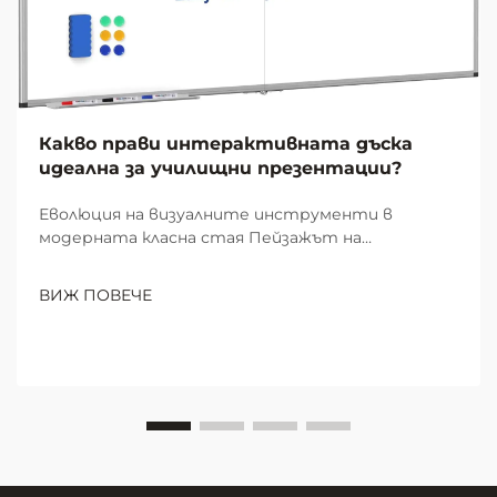
Какво прави интерактивната дъска
идеална за училищни презентации?
Еволюция на визуалните инструменти в
модерната класна стая Пейзажът на
училищното преподаване се е преобразил
значително през последните десетилетия,
ВИЖ ПОВЕЧЕ
като интерактивната дъска се е превърнала в
незаменим инструмент за образователни
презентации. От прашната атмосфера на
класните стаи с мел...