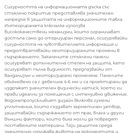
Сигурността на информационната дъска със
стъклено покритие представлява значителен
напредък в защитата на информационните табла.
Интегрираната ключалка използва
висококачествени механизми, които ограничават
достъпа само до оторизиран персонал, осигурявайки
сигурността на чувствителната информация и
предотвратявайки неоторизираните промени в
съдържанието. Закалените стъклени панели
осигуряват допълнителна степен на защита, като
осигуряват пълна видимост, предпазвайки от
вандализъм и неоторизирано променяне. Панелите
обикновено са с дебелина 4-6 мм и са проектирани да
издръжат значителен физически натиск, което ги
прави идеални за помещения с интензивно движение.
Водонепропускливият дизайн включва гумени
уплътнения, които създават херметичен затвор,
защитавайки съдържанието от прах, влага и други
външни фактори, които биха могли да повредят
поставените материали. Тази защитна среда
значително удължава живота на документите и