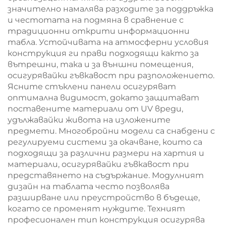
значително намалява разходите за поддръжка
и честотата на подмяна в сравнение с
традиционни открити информационни
табла. Устойчивата на атмосферни условия
конструкция ги прави подходящи както за
вътрешни, така и за външни помещения,
осигурявайки гъвкавост при разположението.
Ясните стъклени панели осигуряват
оптимална видимост, докато защитават
поставените материали от UV вреди,
удължавайки живота на изложените
предмети. Многобройни модели са снабдени с
регулируеми системи за окачване, които са
подходящи за различни размери на хартия и
материали, осигурявайки гъвкавост при
представянето на съдържание. Модулният
дизайн на таблата често позволява
разширване или преустройство в бъдеще,
когато се променят нуждите. Техният
професионален тип конструкция осигурява