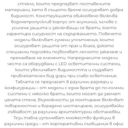
стъкло, които предпазват поставените
материали, като в същото време осигуряват добра
видимост. Конструкцията обикновено включва
водонепропусклив корпус от алуминий, ъглове с
усилена защита и заключващи се врати, което
гарантира сигурност на съдържанието. Повечето
модели включват гумени уплътнения, които
осигуряват защита от прах и влага, докато
специални подложки позволяват лесното закачане и
премахване на елементи. Напредналите модели
често са оборудвани с LED осветителни системи,
които увеличават видимостта и създават
привлекателен вид дори при слабо осветление.
Таблата се предлагат в различни размери и
конфигурации – от модели с една врата до по-големи
системи с няколко врати, които могат да заемат
цялата стена. Възможности за монтиране включват
повърхностно и вградено инсталиране, осигурявайки
гъвкавост за различни архитектурни обстановки.
Тези табла изпълняват множество функции в
различни среди – от корпоративни съобщения в офис