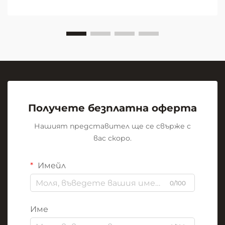
визуална революция стои скромната, но
мощна...
Получете безплатна оферта
Нашият представител ще се свърже с
вас скоро.
Имейл
0/100
Име