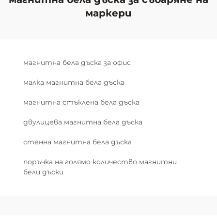
маркери
магнитна бела дъска за офис
малка магнитна бела дъска
магнитна стъклена бела дъска
двулицева магнитна бела дъска
стенна магнитна бела дъска
поръчка на голямо количество магнитни
бели дъски