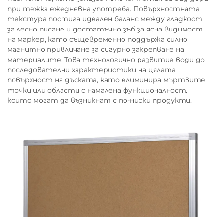
при тежка ежедневна употреба. Повърхностната
текстура постига идеален баланс между гладкост
за лесно писане и достатъчно зъб за ясна видимост
на маркер, като същевременно поддържа силно
магнитно привличане за сигурно закрепване на
материалите. Това технологично развитие води до
последователни характеристики на цялата
повърхност на дъската, като елиминира мъртвите
точки или области с намалена функционалност,
които могат да възникнат с по-ниски продукти.