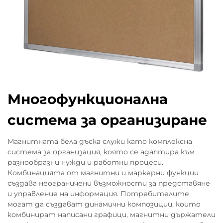
Многофункционална
система за организиране
Магнитната бела дъска служи като комплексна
система за организация, която се адаптира към
разнообразни нужди и работни процеси.
Комбинацията от магнитни и маркерни функции
създава неограничени възможности за представяне
и управление на информация. Потребителите
могат да създават динамични композиции, които
комбинират написани графици, магнитни държатели