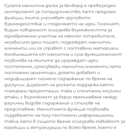
Сухата магнитна дъска за белборд е превъзходен
инструмент за сътрудничество, като предлага
функции, които улесняват груповото
взаимодействие и споделянето на идеи. Големият,
видим повърхност осигурява възможността за
едновременно участие на няколко потребителя,
независимо дали пишат, подреждат магнитни
елементи или се справят с поставени материали.
Комбинацията от магнитна и суха функционалност
позволява на екипите да изграждат идеи
постепенно, използвайки магнитни елементи като
постоянни ориентири, докато добавят и
модифицират писмено съдържание по време на
дискусии. Дизайнът на дъската поддържа както
планирани презентации, така и спонтанни мозъчни
атаки, с възможност за бързо преминаване между
различни видове съдържание и стилове на
представяне. Магнитната функция позволява
създаването на полу-постоянни информационни
табла, като в същото време осигурява гъвкавост за
корекции и актуализации по всяко време, което я