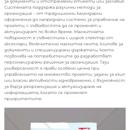
за документи и отстраняеми етикети или заглавия.
Системата поддържа различни методи за
организация – от традиционни календарни
оформления до напреднали системи за управление на
проекти, с гъвкавостта да се променят и
актуализират по всяко време. Магнитната
повърхност е съвместима с широк спектър от
аксесоари, включително магнитна лента, клипове за
документи и специализирани държатели, което
позволява на потребителите да разработват
персонализирани решения за организация. Тази
универсалност я прави особено ценна при
управлението на множество проекти, задачи за екип
или класни активности едновременно, с възможност
за бърза реорганизация и актуализиране на
информацията, когато се променят
приоритетите.