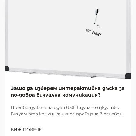
Защо да изберем интерактивна дъска за
по-добра визуална комуникация?
Преобразуване на идеи във визуално изкуство
Визуалната комуникация се превърна в основен
елемент на ефективната съвместна работа и
учене в модерните работни пространства и
ВИЖ ПОВЕЧЕ
образователни среди. В центъра на тази