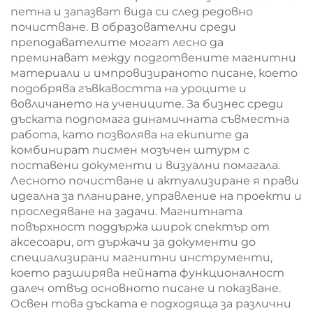
петна и запазват вида си след редовно
почистване. В образователни среди
преподавателите могат лесно да
преминават между подготвените магнитни
материали и импровизираното писане, което
подобрява гъвкавостта на уроците и
вовличането на учениците. За бизнес среди
дъската подпомага динамичната съвместна
работа, като позволява на екипите да
комбинират писмен мозъчен штурм с
поставени документи и визуални помагала.
Лесното почистване и актуализиране я прави
идеална за планиране, управление на проекти и
проследяване на задачи. Магнитната
повърхност поддържа широк спектър от
аксесоари, от държачи за документи до
специализирани магнитни инструменти,
което разширява нейната функционалност
далеч отвъд основното писане и показване.
Освен това дъската е подходяща за различни