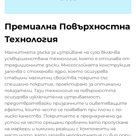
Премиална Повърхностна
Технология
Магнитната дъска за изтриване на сухо включва
усъвършенствана технология, която я отличава от
традиционните дъски. Многослойната конструкция
започва с стоманово ядро, което осигурява
стабилни магнитни свойства, покрито със
специално покритие, проектирано за оптимални
показатели. Тази технология на повърхността
осигурява изключителна изтриваемост,
предотвратявайки призрачните и оцветяващите
ефекти, които често се появяват при плочи с по-
ниско качество. Покритието е предназначено да
устои на често срещани проблеми като пропускане
на маркери и химични реакции с компоненти на
мастилото, като запазва непокътнатия си вид дори