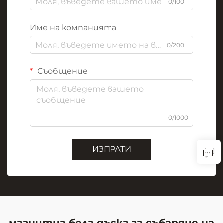
0/100
Име на компанията
0/200
Съобщение
0/1000
ИЗПРАТИ
магнитна бела дъска за събаряне на