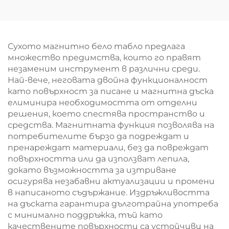
алуминиева рамка,
училищна умна
информационен
дъска за класна стая
шкаф за стена,
подходящ за
Сухото магнитно бело табло предлага
училище и офис
множество предимства, които го правят
незаменим инструмент в различни среди.
Най-вече, неговата двойна функционалност
като повърхност за писане и магнитна дъска
елиминира необходимостта от отделни
решения, което спестява пространство и
средства. Магнитната функция позволява на
потребителите бързо да подреждат и
пренареждат материали, без да повреждат
повърхността или да използват лепила,
докато възможността за изтриване
осигурява незабавни актуализации и промени
в написаното съдържание. Издръжливостта
на дъската гарантира дълготрайна употреба
с минимално поддръжка, тъй като
качествените повърхности са устойчиви на