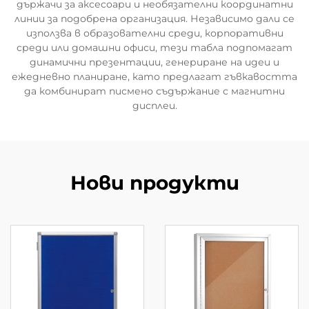
държачи за аксесоари и необязателни координатни
линии за подобрена организация. Независимо дали се
използва в образователни среди, корпоративни
среди или домашни офиси, тези табла подпомагат
динамични презентации, генериране на идеи и
ежедневно планиране, като предлагат гъвкавостта
да комбинират писмено съдържание с магнитни
дисплеи.
Нови продукти