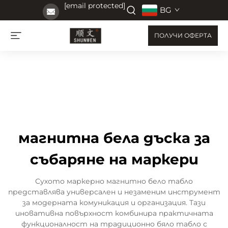
[email protected]
BG
ПОЛУЧИ ОФЕРТА
магнитна бела дъска за
събаряне на маркери
Сухото маркерно магнитно бело табло
представлява универсален и незаменим инструмент
за модерната комуникация и организация. Тази
иновативна повърхност комбинира практичната
функционалност на традиционно бяло табло с