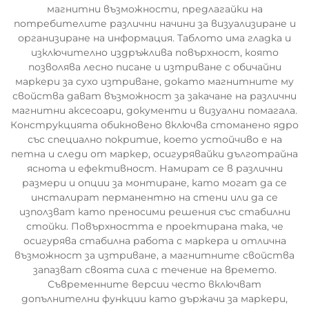
магнитни възможности, предлагайки на
потребителите различни начини за визуализиране и
организиране на информация. Таблото има гладка и
изключително издръжлива повърхност, която
позволява лесно писане и изтриване с обичайни
маркери за сухо изтриване, докато магнитните му
свойства дават възможност за закачане на различни
магнитни аксесоари, документи и визуални помагала.
Конструкцията обикновено включва стоманено ядро
със специално покритие, което устойчиво е на
петна и следи от маркер, осигурявайки дълготрайна
яснота и ефективност. Намират се в различни
размери и опции за монтиране, като могат да се
инсталират перманентно на стени или да се
използват като преносими решения със стабилни
стойки. Повърхността е проектирана така, че
осигурява стабилна работа с маркера и отлична
възможност за изтриване, а магнитните свойства
запазват своята сила с течение на времето.
Съвременните версии често включват
допълнителни функции като държачи за маркери,