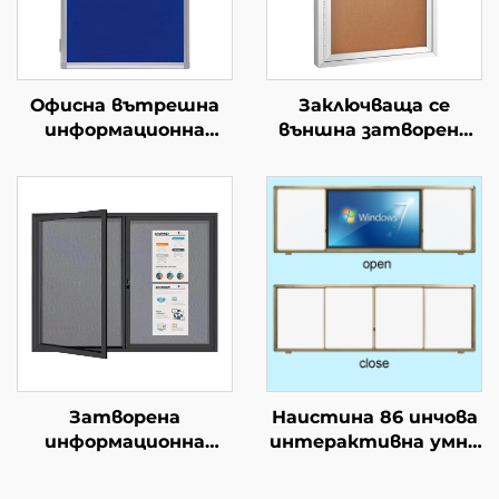
Офисна вътрешна
Заключваща се
информационна
външна затворена
дъска с алуминиева
информационна
рамка, монтирана на
дъска,
стена, с коркова
водонепропусклив
повърхност и
корков
заключваща врата,
информационен
заключваща се
табла с врата с
информационна
ключ, монтирани на
табла,
стена с алуминиева
информационен
рамка
стенд
Затворена
Наистина 86 инчова
информационна
интерактивна умна
дъска с ключ, с
дъска за образование
тапицерия и
сензорен екран