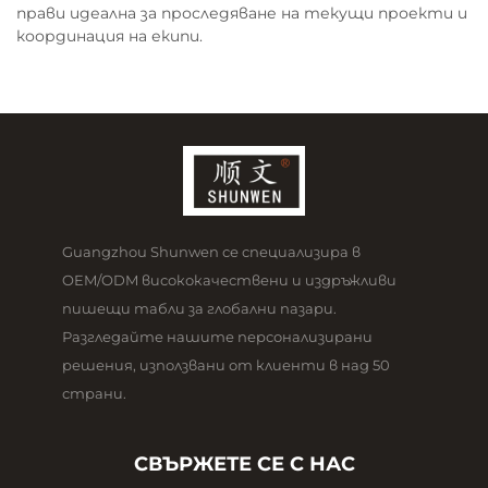
прави идеална за проследяване на текущи проекти и
координация на екипи.
Guangzhou Shunwen се специализира в
OEM/ODM висококачествени и издръжливи
пишещи табли за глобални пазари.
Разгледайте нашите персонализирани
решения, използвани от клиенти в над 50
страни.
СВЪРЖЕТЕ СЕ С НАС