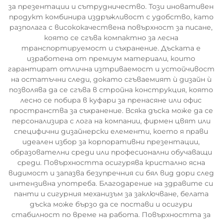
за презентации и сътрудничество. Този иновативен
продукт комбинира издръжливост с удобство, като
разполага с висококачествена повърхност за писане,
която се сгъва компактно за лесна
транспортируемост и съхранение. Дъската е
изработена от премиум материали, които
гарантират отлична изтриваемост и устойчивост
на остатъчни следи, докато сгъваемият ѝ дизайн ѝ
позволява да се сгъва в стройна конструкция, която
лесно се побира в куфари за пренасяне или офис
пространства за съхранение. Всяка дъска може да се
персонализира с лога на компании, фирмен цвят или
специфични дизайнерски елементи, което я прави
идеален избор за корпоративни презентации,
образователни среди или професионални обучаващи
среди. Повърхността осигурява кристално ясна
видимост и запазва безупречния си бял вид дори след
интензивна употреба. Благодарение на здравите си
панти и сигурния механизъм за заключване, белата
дъска може бързо да се постави и осигури
стабилност по време на работа. Повърхността за