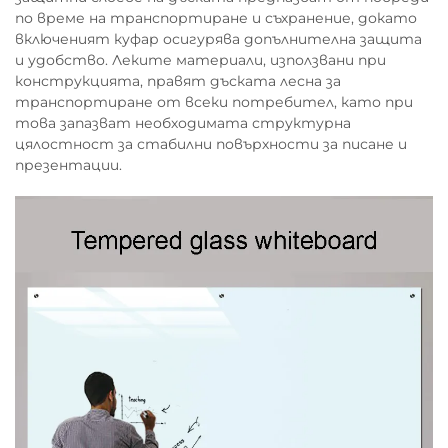
по време на транспортиране и съхранение, докато
включеният куфар осигурява допълнителна защита
и удобство. Леките материали, използвани при
конструкцията, правят дъската лесна за
транспортиране от всеки потребител, като при
това запазват необходимата структурна
цялостност за стабилни повърхности за писане и
презентации.