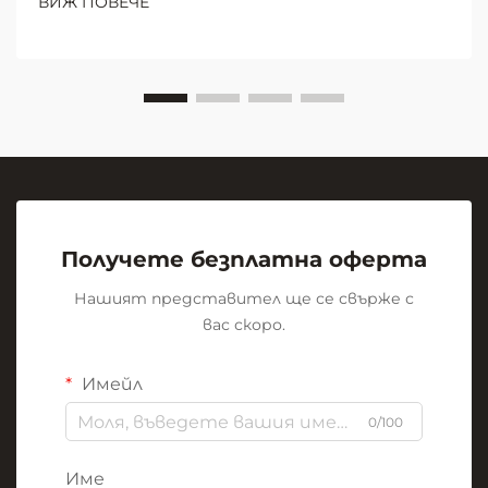
ВИЖ ПОВЕЧЕ
образователни среди. В центъра на тази
визуална революция стои скромната, но
мощна...
Получете безплатна оферта
Нашият представител ще се свърже с
вас скоро.
Имейл
0/100
Име