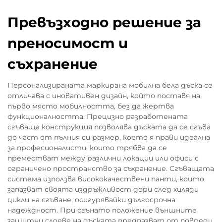
Превъзходно решение за
преносимост и
съхранение
Персонализираната маркирана мобилна бела дъска се
отличава с иновативен дизайн, който поставя на
първо място мобилността, без да жертва
функционалността. Прецизно разработената
сгъваща конструкция позволява дъската да се сгъва
до част от пълния си размер, което я прави идеална
за професионалисти, които трябва да се
преместват между различни локации или офиси с
ограничено пространство за съхранение. Сгъващата
система използва висококачествени панти, които
запазват своята издръжливост дори след хиляди
цикли на сгъване, осигурявайки дългосрочна
надеждност. При сгънато положение външните
защитни слоеве на дъската предпазват от повреди