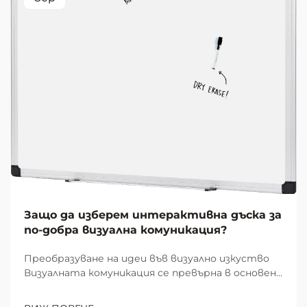
Защо да изберем интерактивна дъска за
по-добра визуална комуникация?
Преобразуване на идеи във визуално изкуство
Визуалната комуникация се превърна в основен
елемент на ефективната съвместна работа и
учене в модерните работни пространства и