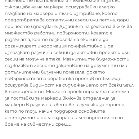
най-новите постижения в технологията за със
съкращаване на маркера, осигурявайки гладко
плъзване на маркера и пълно изтриване, което
предотвратява остатъчни следи или петна, дори
при често използване. Дизайнът на дъската включва
множество работни повърхности, когато е
разгъната, което позволява на екипите да
организират информация по-ефективно и да
използват различни секции за активни проекти или
сесии на мозъчна атака. Магнитните възможности
позволяват лесното закрепване на документи или
допълнителни визуални помагала, докато
повърхностната обработка против отблясъци
осигурява видимост на съдържанието от всеки ъгъл
в помещението. Мислено проектираната система
за поставки за маркери включва отделения за
маркери в различни цветове и гумички за триене,
като по този начин поддържа основните
инструменти организирани и леснодостъпни по
време на съвместни срещи.