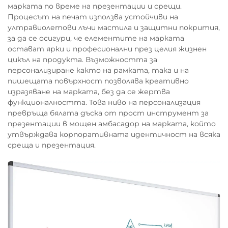
марката по време на презентации и срещи.
Процесът на печат използва устойчиви на
ултравиолетови лъчи мастила и защитни покрития,
за да се осигури, че елементите на марката
остават ярки и професионални през целия жизнен
цикъл на продукта. Възможността за
персонализиране както на рамката, така и на
пишещата повърхност позволява креативно
изразяване на марката, без да се жертва
функционалността. Това ниво на персонализация
превръща бялата дъска от прост инструмент за
презентации в мощен амбасадор на марката, който
утвърждава корпоративната идентичност на всяка
среща и презентация.