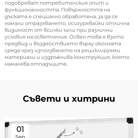
подобряват потребителския опит и
функционалността. Повърхността на
дъската е специално обработена, за да се
намали отразяването, осигурявайки отлична
видимост от всички ъгли при различни
условия на осветление. Освен това е взето
предвид и въздействието върху околната
среда чрез използването на рециклируеми
материали и издръжлива конструкция, която
намалява отпадъците.
Съвети и хитрини
01
Sep