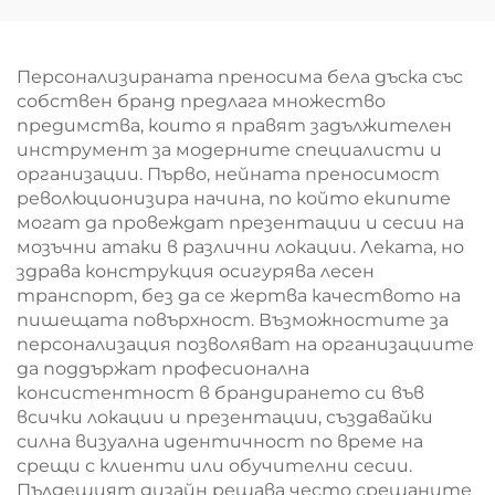
училище
складово отделение
Персонализираната преносима бела дъска със
собствен бранд предлага множество
предимства, които я правят задължителен
инструмент за модерните специалисти и
организации. Първо, нейната преносимост
революционизира начина, по който екипите
могат да провеждат презентации и сесии на
мозъчни атаки в различни локации. Леката, но
здрава конструкция осигурява лесен
транспорт, без да се жертва качеството на
пишещата повърхност. Възможностите за
персонализация позволяват на организациите
да поддържат професионална
консистентност в брандирането си във
всички локации и презентации, създавайки
силна визуална идентичност по време на
срещи с клиенти или обучителни сесии.
Пълдещият дизайн решава често срещаните