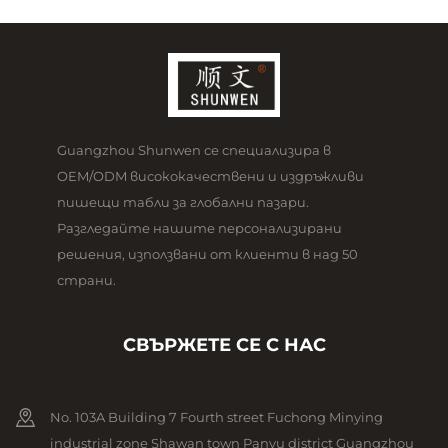
Guangzhou Shunwen се специализира в
OEM/ODM висококачествени и издръжливи
пишещи табли за глобални пазари.
Разгледайте нашите персонализирани
решения, използвани от клиенти в над 50
страни.
СВЪРЖЕТЕ СЕ С НАС
No. 103A Building 7 Fourth street Fuchong Minying
industrial zone Shawan town Panyu district Guangzhou