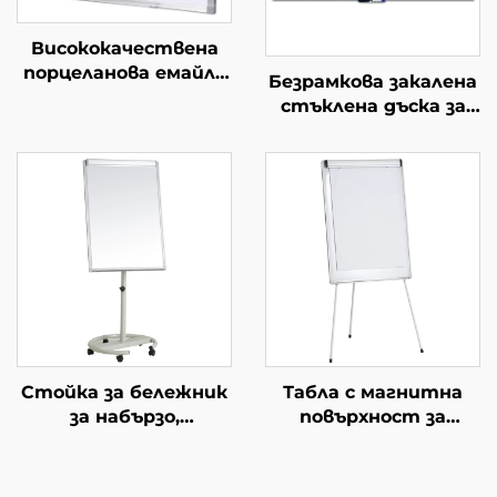
Висококачествена
порцеланова емайла
Безрамкова закалена
за събаряне на
стъклена дъска за
съдържание с маркер
сухо изтриване с
различни размери от
магнитен ефект
магнитна P3
стъклена дъска за
керамична
класни стаи и офиси
стоманена дъска за
интерактивна
маркер
белотабачна с опция
за OEM
Стойка за бележник
Табла с магнитна
за набързо,
повърхност за
регулируема по
презентации, табла
височина, с колелца,
на стойка, бележник
подходяща за
за набързо със