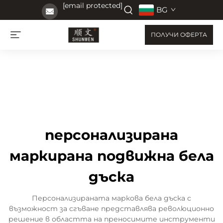
[email protected]
BG
ПОЛУЧИ ОФЕРТА
персонализирана
маркирана подвижна бела
дъска
Персонализираната маркова бела дъска с
възможност за сгъване представлява революционно
решение в областта на преносимите инструменти