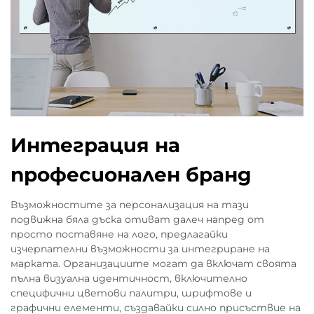
Интеграция на
професионален бранд
Възможностите за персонализация на тази
подвижна бяла дъска отиват далеч напред от
просто поставяне на лого, предлагайки
изчерпателни възможности за интегриране на
марката. Организациите могат да включат своята
пълна визуална идентичност, включително
специфични цветови палитри, шрифтове и
графични елементи, създавайки силно присъствие на