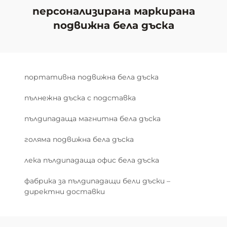
персонализирана маркирана
подвижна бела дъска
портативна подвижна бела дъска
пълнежна дъска с подставка
пълдипадаща магнитна бела дъска
голяма подвижна бела дъска
лека пълдипадаща офис бела дъска
фабрика за пълдипадащи бели дъски –
директни доставки