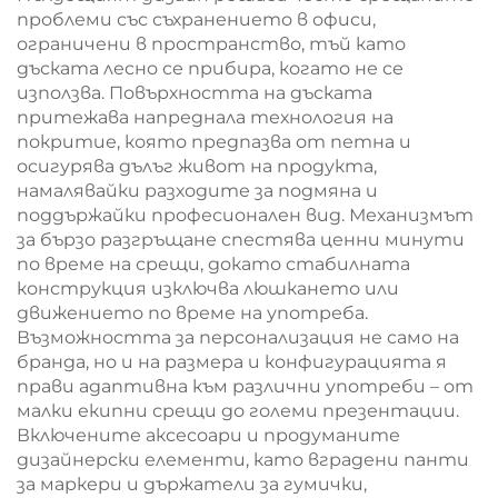
проблеми със съхранението в офиси,
ограничени в пространство, тъй като
дъската лесно се прибира, когато не се
използва. Повърхността на дъската
притежава напреднала технология на
покритие, която предпазва от петна и
осигурява дълъг живот на продукта,
намалявайки разходите за подмяна и
поддържайки професионален вид. Механизмът
за бързо разгръщане спестява ценни минути
по време на срещи, докато стабилната
конструкция изключва люшкането или
движението по време на употреба.
Възможността за персонализация не само на
бранда, но и на размера и конфигурацията я
прави адаптивна към различни употреби – от
малки екипни срещи до големи презентации.
Включените аксесоари и продуманите
дизайнерски елементи, като вградени панти
за маркери и държатели за гумички,