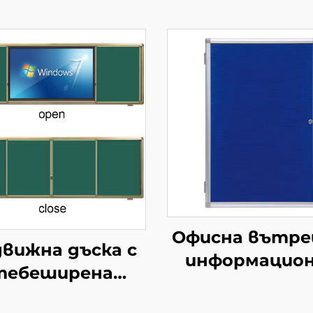
Офисна вътр
вижна дъска с
информацио
тебеширена
дъска с алумин
ърхност Зелена
рамка, монти