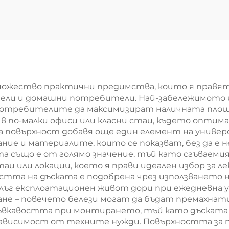
ка за тебешир
на стена, с ко
 класна стая
повърхност
ка за училище
заключваща вр
заключваща 
информацио
множество практични предимства, които я правя
табла,
тели и домашни потребители. Най-забележимото 
отребителите да максимизират наличната площ, ч
информацио
на в по-малки офиси или класни стаи, където опт
стенд
 повърхност добавя още един елемент на универс
ие и материалите, които се показват, без да е н
 също е от голямо значение, тъй като сгъваемия
 или локации, което я прави идеален избор за л
стта на дъската е подобрена чрез използването 
лъг експлоатационен живот дори при ежедневна у
не – повечето белези могат да бъдат премахнати
ъвкавостта при монтирането, тъй като дъската 
в зависимост от техните нужди. Повърхността за 