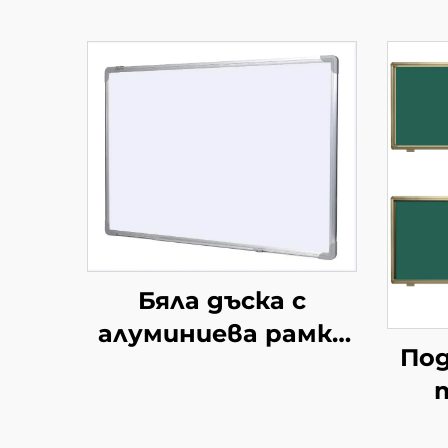
Бяла дъска с
алуминиева рамка
Под
за писане с маркери
Емайлова
пов
стоманена бяла