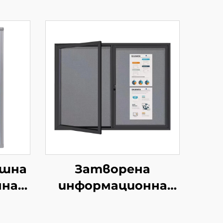
ешна
Затворена
нна
информационна
иева
дъска с ключ, с
рана
тапицерия и