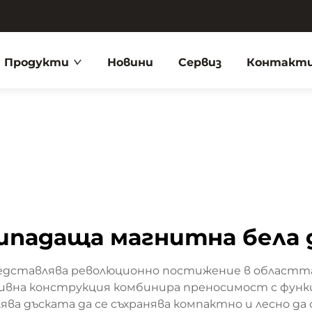
Продукти
Новини
Сервиз
Контакти
ипадаща магнитна бела 
редставлява революционно постижение в областт
ивна конструкция комбинира преносимост с функц
лява дъската да се съхранява компактно и лесно 