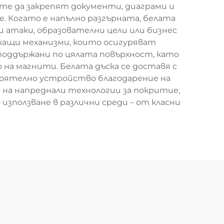
те да закрепят документи, диаграми и
. Когато е напълно разгърната, белата
ни атаки, образователни цели или бизнес
жащи механизми, които осигуряват
поддържани по цялата повърхност, като
 на магнити. Белата дъска се доставя с
стоятелно устройство благодарение на
на напреднали технологии за покритие,
зползване в различни среди – от класни