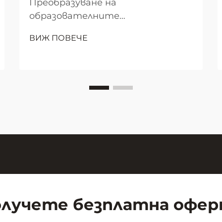
Преобразуване на
образователните
пространства чрез
ВИЖ ПОВЕЧЕ
интерактивни дъски
Модерната училищна среда
продължава да се развива
благодарение на технологиите
и иновативните
преподавателски инструменти.
Сред тези постижения,
интерактивната дъска остава
основен и в същото време
мощен инструмент...
лучете безплатна офе