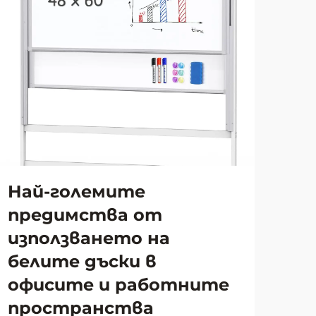
Най-големите
За
предимства от
ри
използването на
до
белите дъски в
за
офисите и работните
Пре
пространства
си 