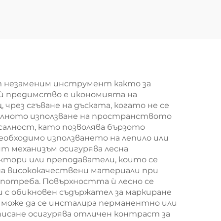
ркова
алуминиева рамка,
 и
информационен
ата,
шкаф за стена,
се
подходящ за
нна
училище и офис
т незаменим инструмент както за
ѝ предимство е икономията на
рез сгъване на дъската, когато не се
нен
ималното използване на пространството
алност, като позволява бързото
еобходимо използването на лепило или
т механизъм осигурява лесна
ектори или преподаватели, които се
на висококачествени материали при
потреба. Повърхността ѝ лесно се
 с обикновен съдържател за маркиране
може да се инсталира перманентно или
писане осигурява отличен контраст за