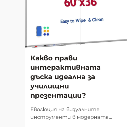
Какво прави
интерактивната
дъска идеална за
училищни
презентации?
Еволюция на визуалните
инструменти в модерната
класна стая Пейзажът на