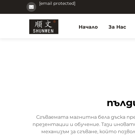
[email protected]
Начало
За Нас
пълд
Сгъваемата магнитна бела дъска п
презентации и обучение. Тази иноват
механизъм за сгъване, който позво