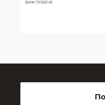
ВИЖ ПОВЕЧЕ
училищното преподаване се е
преобразил значително през
последните десетилетия, като
интерактивната дъска се е
превърнала в незаменим
инструмент за образователни
презентации. От прашната
атмосфера на класните стаи с
мел...
По