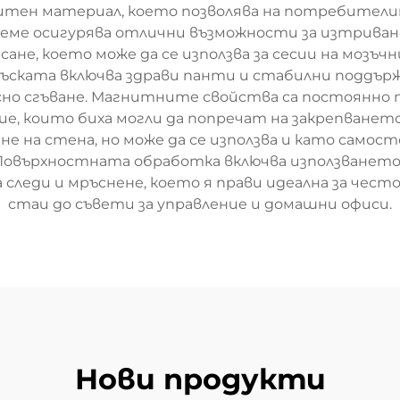
тен материал, което позволява на потребители
еме осигурява отлични възможности за изтриване
ане, което може да се използва за сесии на мозъч
ъската включва здрави панти и стабилни поддър
сно сгъване. Магнитните свойства са постоянно 
е, които биха могли да попречат на закрепването
 на стена, но може да се използва и като само
 Повърхностната обработка включва използването 
еди и мръснене, което я прави идеална за често и
стаи до съвети за управление и домашни офиси.
Нови продукти