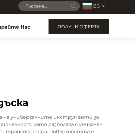
BG
ПОЛУЧИ ОФЕРТА
райте Нас
дъска
а на универсалните инструменти за
ионалност, като разполага с уникален
да се транспортира. Повърхността е