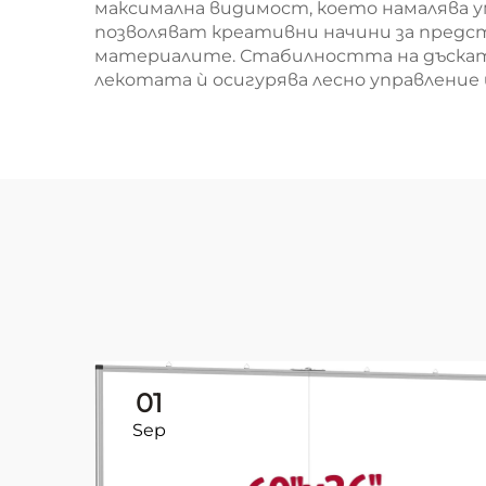
максимална видимост, което намалява у
позволяват креативни начини за предс
материалите. Стабилността на дъската
лекотата ѝ осигурява лесно управление 
01
Sep