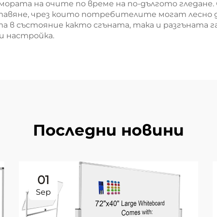
мората на очите по време на по-дългото гледане
тавяне, чрез които потребителите могат лесно
 в състояние както сгъната, така и разгъната г
и настройка.
Последни новини
01
Sep