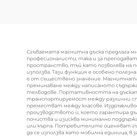
дъс
дъска за писане с
в
маркери с
Дъс
магнитен ефект за
училище, офис, дом
Магнитни дъски
Сгъваемата магнитна дъска предлага 
професионалисти, така и за преподава
пространство, тъй като позволява на п
използва. Тази функция е особено полез
е от съществено значение. Магнитната
преминаване между написаното съдържан
телбодове. Портативността на дъската
транспортируемост между различни стаи
преместват между класове. Издръжливо
производството ѝ, което гарантира дъ
почиства и изисква минимално поддържа
или кърпа. Потребителите оценяват г
да се използва като мобилна единица, 