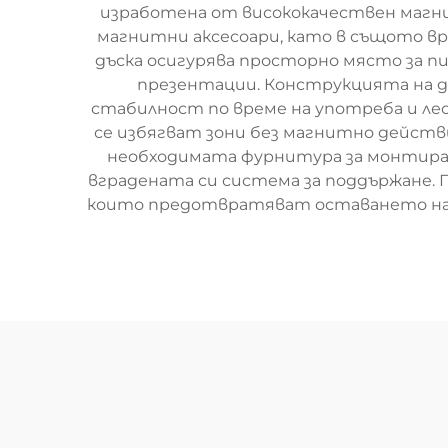
изработена от висококачествен магни
магнитни аксесоари, като в същото вр
дъска осигурява просторно място за пис
презентации. Конструкцията на д
стабилност по време на употреба и ле
се избягват зони без магнитно действи
необходимата фурнитура за монтиране
вградената си система за поддържане.
които предотвратяват оставането на сл