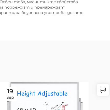
. Освен това, магнитните свойства
 да подреждат и пренареждат
арантира безопасна употреба, докато
19
2
Sep
Se