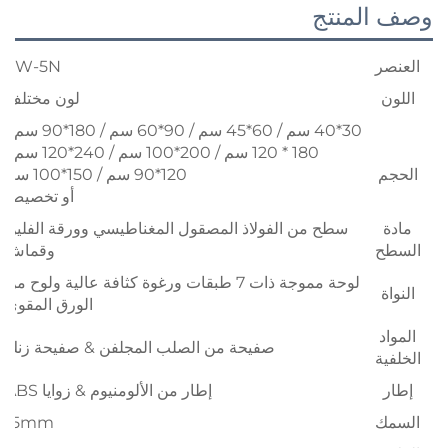
وصف المنتج
العنصر
SW-5N
اللون
لون مختلف
30*40 سم / 60*45 سم / 90*60 سم / 180*90 سم /
180 * 120 سم / 200*100 سم / 240*120 سم /
الحجم
120*90 سم / 150*100 سم
أو تخصيص
مادة
سطح من الفولاذ المصقول المغناطيسي وورقة الفلين
السطح
وقماش
لوحة مموجة ذات 7 طبقات ورغوة كثافة عالية ولوح من
النواة
الورق المقوى
المواد
صفيحة من الصلب المجلفن & صفيحة زنك
الخلفية
إطار
إطار من الألومنيوم & زوايا ABS
السمك
15mm