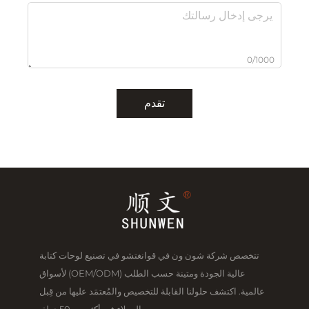
0/1000
تقدم
تتخصص شركة شون ون في قوانغتشو في تصنيع لوحات كتابة
عالية الجودة ومتينة حسب الطلب (OEM/ODM) لأسواق
عالمية. اكتشف حلولنا القابلة للتخصيص والمُعتمَد عليها من قِبل