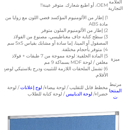
العلامة
OEM، أو اطبع شعارك. متوفر عينة!!
التجارية
1) إطار من الألومنيوم المؤكسد فضي اللون مع زوايا من
مادة ABS
2) إطار من الألومنيوم الملون متوفر
3) سطح كتابة جاف مغناطيسي، مصنوع من الفولاذ
المصقول أو المينا، إما سادة أو مشابك بقياس 5x5 سم
4) متوفر بأحجام مختلفة.
5) المادة الخلفية: لوحة مموجة من 7 طبقات + فولاذ
ميزة
مغلفن / لوحة MDF بسماكة 9 مم
6) تشمل الملحقات اللازمة للتثبيت ودرج بلاستيكي لوضع
الأقلام.
مرتبط
مخطط قابل للتقليب / لوحة بيضاء/
لوح إعلانات
/ لوحة
المنتجا
خضراء/
لوحة الدبابيس
/ لوحة كتابة للطلاب
ت