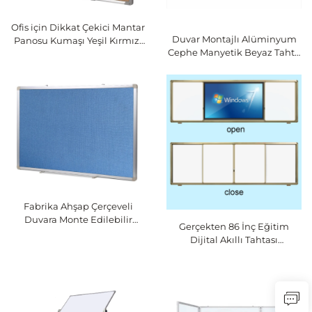
Ofis için Dikkat Çekici Mantar
Duvar Montajlı Alüminyum
Panosu Kumaşı Yeşil Kırmızı
Cephe Manyetik Beyaz Tahta
Yüzeyli İğneli Panolar
Silinebilir Yazı Tahtası Sınıf
Okul Ofis için Siyah Tahta
Fabrika Ahşap Çerçeveli
Duvara Monte Edilebilir
Gerçekten 86 İnç Eğitim
Duyuru Pano Çivili Mantarlı
Dijital Akıllı Tahtası
Panolar Mesaj Mantar Tahtası
Etkileşimli Beyaz Tahta
Duyuru Panoları
Dokunmatik Ekran Okul
Sınıfı için Akıllı Kara Tahta