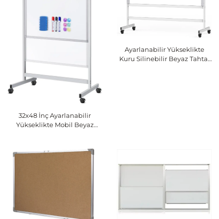
Ayarlanabilir Yükseklikte
Kuru Silinebilir Beyaz Tahta,
Tekerlekli Sehpalı Mobil
Beyaz Tahta - 48 x 60 Büyük
Mobil Kuru Silinebilir Tahta,
4' x 5' Çift Taraflı Manyetik
Beyaz Tahta Okul Ofis Ev İçin
32x48 İnç Ayarlanabilir
Yükseklikte Mobil Beyaz
Tahta - Çift Taraflı Manyetik
Kuru Silinebilir Tahta,
Sehpası ve Tekerlekleriyle,
Ofis Ev Sınıf Tahtası