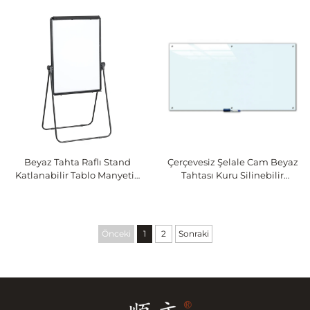
Katlanabilir Tablo Rafla
Raflı Beyaz Tahta Taşınabilir
Birlikte Tahta Üzerinde
Beyaz Tahta Standı Tekerlekli
Saklama
Katlanabilir Tahta Okul İçin
Beyaz Tahta Raflı Stand
Çerçevesiz Şelale Cam Beyaz
Katlanabilir Tablo Manyetik
Tahtası Kuru Silinebilir
Beyaz Tahta Standı
Manyetik Cam Beyaz Tahtası
Sınıf Odası Ofis Etkileşimli
Beyaz Tahta OEM Seçeneği
Önceki
1
2
Sonraki