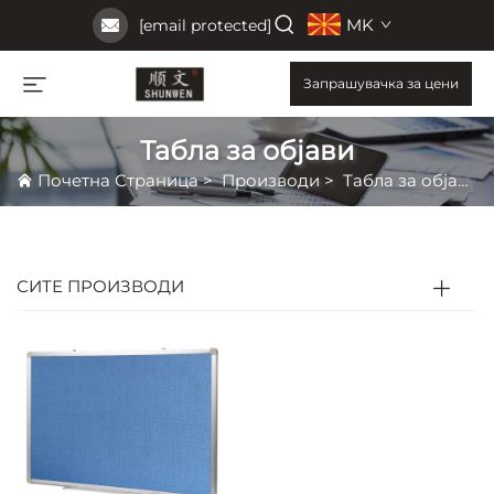
MK
[email protected]
Запрашувачка за цени
Табла за објави
Почетна Страница
>
Производи
>
Табла за објави
СИТЕ ПРОИЗВОДИ