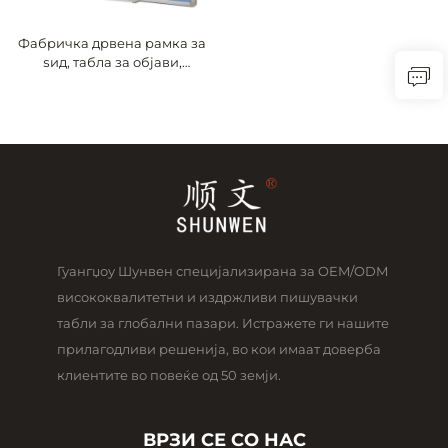
Фабричка дрвена рамка за
ѕид, табла за објави,
коркови табли за пораки,
коркови табли за објави
Гуангџоу Шунвен специјализирана за OEM/ODM
висококвалитетни и издржливи пишувачки
табли за глобални пазари. Истражете ги нашите
прилагодливи решенија, во кои имаат доверба
клиентите во повеќе од 50 земји.
ВРЗИ СЕ СО НАС