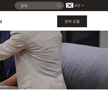
KO
견적 요청
락