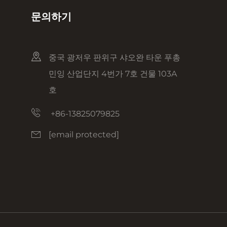
문의하기
중국 광저우 판위구 샤오완 타운 푸총
민잉 산업단지 4번가 7호 건물 103A
호
+86-13825079825
[email protected]