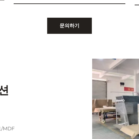
문의하기
션
드/MDF