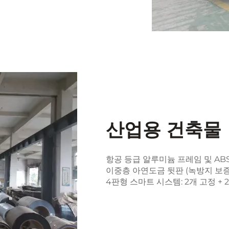
산업용 건축물
항공 등급 알루미늄 프레임 및 AB
이중층 아연도금 뒷판 (녹방지 보증
4판형 스마트 시스템: 2개 고정 + 2