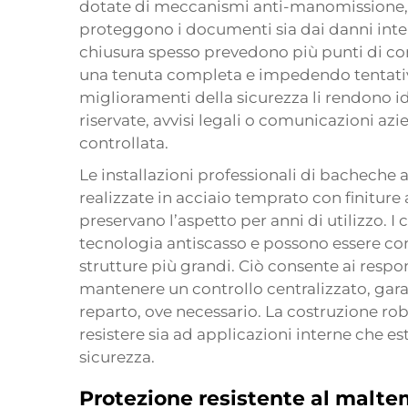
dotate di meccanismi anti-manomissione, ce
proteggono i documenti sia dai danni intenz
chiusura spesso prevedono più punti di con
una tenuta completa e impedendo tentativi
miglioramenti della sicurezza li rendono id
riservate, avvisi legali o comunicazioni azi
controllata.
Le installazioni professionali di bachech
realizzate in acciaio temprato con finiture 
preservano l’aspetto per anni di utilizzo. I
tecnologia antiscasso e possono essere conf
strutture più grandi. Ciò consente ai respo
mantenere un controllo centralizzato, gar
reparto, ove necessario. La costruzione ro
resistere sia ad applicazioni interne che e
sicurezza.
Protezione resistente al malt