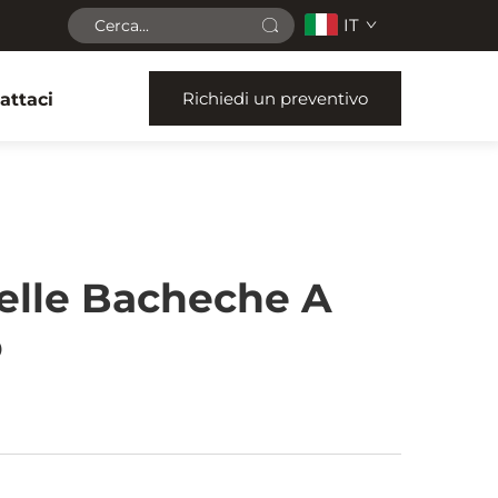
IT
Richiedi un preventivo
attaci
Delle Bacheche A
o