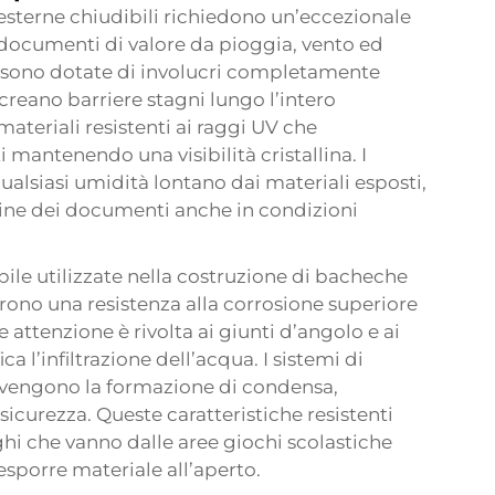
esterne chiudibili richiedono un’eccezionale
 documenti di valore da pioggia, vento ed
m sono dotate di involucri completamente
creano barriere stagni lungo l’intero
materiali resistenti ai raggi UV che
antenendo una visibilità cristallina. I
alsiasi umidità lontano dai materiali esposti,
ine dei documenti anche in condizioni
bile utilizzate nella costruzione di bacheche
offrono una resistenza alla corrosione superiore
re attenzione è rivolta ai giunti d’angolo e ai
ca l’infiltrazione dell’acqua. I sistemi di
revengono la formazione di condensa,
icurezza. Queste caratteristiche resistenti
hi che vanno dalle aree giochi scolastiche
 esporre materiale all’aperto.