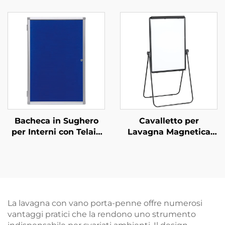
Digitali Interattive,
Porcellana per Scuola
Lavagna Scorrevole a
Ufficio Aula
Strappo per Aule
Scolastiche
Bacheca in Sughero
Cavalletto per
per Interni con Telaio
Lavagna Magnetica
in Alluminio a Parete
Lavagna a Fogli Mobili
con Porta con
su Cavalletto
Serratura Bacheca
Bloccabile Custodia
per Esposizione
La lavagna con vano porta-penne offre numerosi
vantaggi pratici che la rendono uno strumento