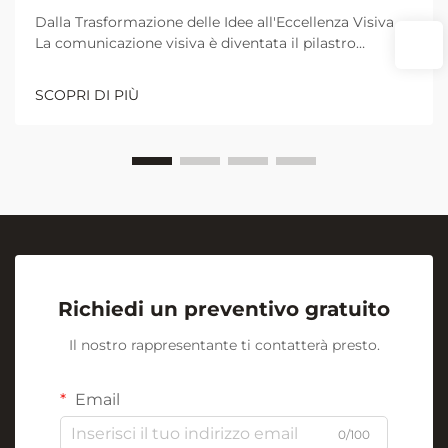
Dalla Trasformazione delle Idee all'Eccellenza Visiva
La comunicazione visiva è diventata il pilastro
fondamentale per una collaborazione e un
apprendimento efficaci negli ambienti lavorativi e
SCOPRI DI PIÙ
didattici moderni. Al centro di questa rivoluzione
visiva si trova l'umile ma potente...
Richiedi un preventivo gratuito
Il nostro rappresentante ti contatterà presto.
Email
0/100