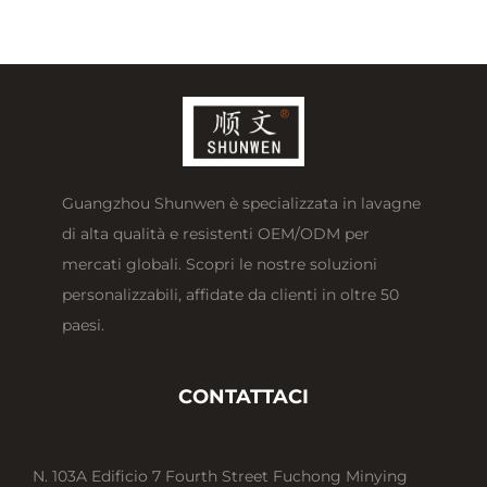
Guangzhou Shunwen è specializzata in lavagne
di alta qualità e resistenti OEM/ODM per
mercati globali. Scopri le nostre soluzioni
personalizzabili, affidate da clienti in oltre 50
paesi.
CONTATTACI
N. 103A Edificio 7 Fourth Street Fuchong Minying