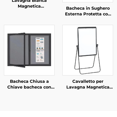
Lavagna Bianca
Magnetica
Bacheca in Sughero
Appendibile a Parete
Esterna Protetta con
Cancellabile a Secco in
Custodia Antivandalo,
Porcellana per Scuola
Telaio in Alluminio,
Ufficio Aula
Bacheca Impermeabile
in Sughero, Lavagna in
Sughero
Bacheca Chiusa a
Cavalletto per
Chiave bacheca con
Lavagna Magnetica
Telaio in Alluminio
Lavagna a Fogli Mobili
Vetrina Espositiva per
su Cavalletto
Informazioni in Ufficio
e Scuola