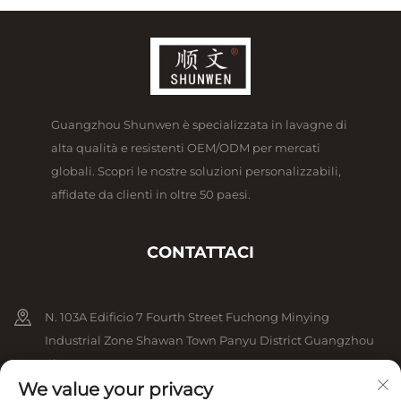
Guangzhou Shunwen è specializzata in lavagne di
alta qualità e resistenti OEM/ODM per mercati
globali. Scopri le nostre soluzioni personalizzabili,
affidate da clienti in oltre 50 paesi.
CONTATTACI
N. 103A Edificio 7 Fourth Street Fuchong Minying
Industrial Zone Shawan Town Panyu District Guangzhou
Cina
We value your privacy