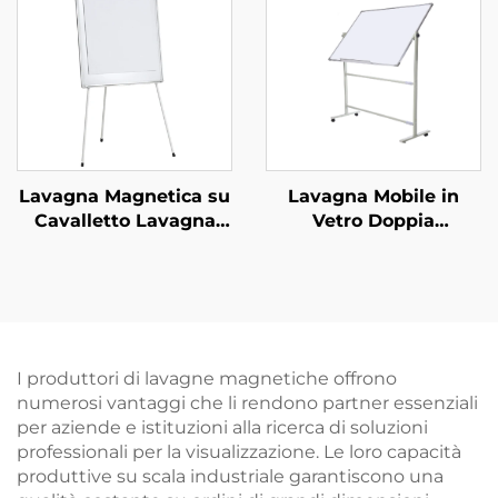
Lavagna in Acciaio
Ceramico P3
Cancellabile a Secco
Magnetica
per Scuola Bambini
Lavagna Magnetica su
Lavagna Mobile in
Cavalletto Lavagna
Vetro Doppia
Bianca per
Temperata Magnetica
Presentazioni
Personalizzata in
Cavalletto con Cartelle
Offerta Speciale
Appendibili e
Portaoggetti
I produttori di lavagne magnetiche offrono
numerosi vantaggi che li rendono partner essenziali
per aziende e istituzioni alla ricerca di soluzioni
professionali per la visualizzazione. Le loro capacità
produttive su scala industriale garantiscono una