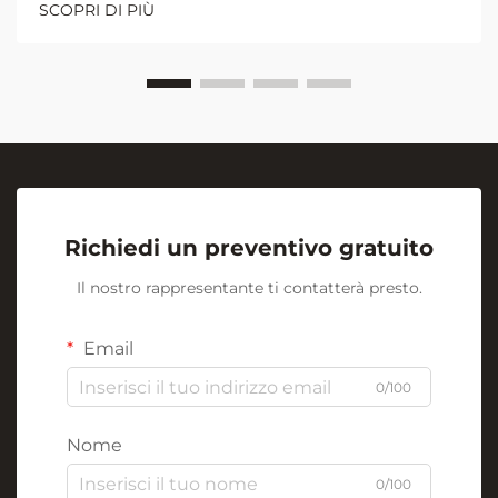
SCOPRI DI PIÙ
didattici moderni. Al centro di questa rivoluzione
visiva si trova l'umile ma potente...
Richiedi un preventivo gratuito
Il nostro rappresentante ti contatterà presto.
Email
0/100
Nome
0/100