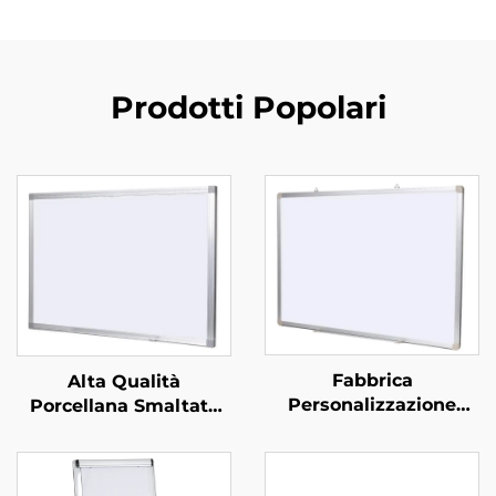
Prodotti Popolari
Fabbrica
Alta Qualità
Personalizzazione
Porcellana Smaltata
Standard Ufficio
Cancellabile a Secco,
Lavagna Magnetica
Dimensioni Variabili,
Appendi a Parete
Lavagna in Acciaio