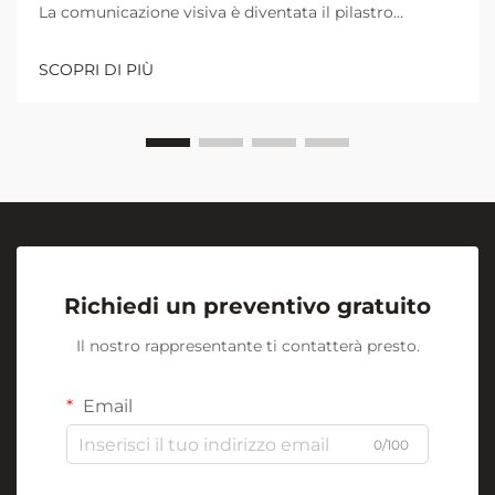
La comunicazione visiva è diventata il pilastro
fondamentale per una collaborazione e un
apprendimento efficaci negli ambienti lavorativi e
SCOPRI DI PIÙ
didattici moderni. Al centro di questa rivoluzione
visiva si trova l'umile ma potente...
Richiedi un preventivo gratuito
Il nostro rappresentante ti contatterà presto.
Email
0/100