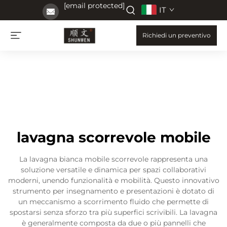
[email protected]
IT
Richiedi un preventivo
lavagna scorrevole mobile
La lavagna bianca mobile scorrevole rappresenta una
soluzione versatile e dinamica per spazi collaborativi
moderni, unendo funzionalità e mobilità. Questo innovativo
strumento per insegnamento e presentazioni è dotato di
un meccanismo a scorrimento fluido che permette di
spostarsi senza sforzo tra più superfici scrivibili. La lavagna
è generalmente composta da due o più pannelli che