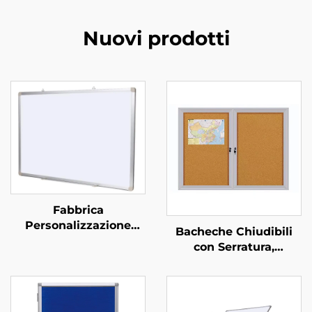
Nuovi prodotti
Fabbrica
Personalizzazione
Bacheche Chiudibili
Standard Ufficio
con Serratura,
Lavagna Magnetica
Espositori per
Appendi a Parete
Annunci, Lavagne in
Lavagna in Acciaio
Sughero da Parete con
Cancellabile a Secco
Porta Antintrusione,