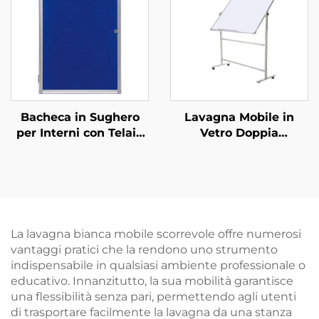
per Scuola Bambini
Resistenti all'Esterno
per Scuole
Bacheca in Sughero
Lavagna Mobile in
per Interni con Telaio
Vetro Doppia
in Alluminio a Parete
Temperata Magnetica
con Porta con
Personalizzata in
Serratura Bacheca
Offerta Speciale
Bloccabile Custodia
per Esposizione
La lavagna bianca mobile scorrevole offre numerosi
vantaggi pratici che la rendono uno strumento
indispensabile in qualsiasi ambiente professionale o
educativo. Innanzitutto, la sua mobilità garantisce
una flessibilità senza pari, permettendo agli utenti
di trasportare facilmente la lavagna da una stanza