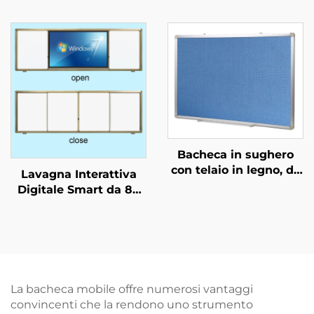
telaio, lavagna a secco
Personalizzabile con
magnetica in vetro
Scritta in Gessetto per
temperato per aula e
Scuola e
ufficio, opzione OEM
Apprendimento
Bacheca in sughero
con telaio in legno, da
Lavagna Interattiva
parete, prodotta in
Digitale Smart da 86
fabbrica
Pollici per l'Istruzione,
Schermo Touch per
Aula Scolastica
Lavagna Elettronica
La bacheca mobile offre numerosi vantaggi
convincenti che la rendono uno strumento