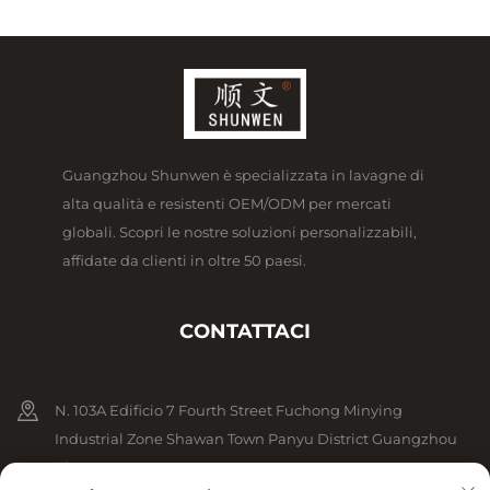
Guangzhou Shunwen è specializzata in lavagne di
alta qualità e resistenti OEM/ODM per mercati
globali. Scopri le nostre soluzioni personalizzabili,
affidate da clienti in oltre 50 paesi.
CONTATTACI
N. 103A Edificio 7 Fourth Street Fuchong Minying
Industrial Zone Shawan Town Panyu District Guangzhou
Cina