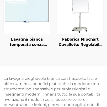
alluminio per
montaggio a parete
Lavagna bianca
Fabbrica Flipchart
temperata senza
Cavalletto Regolabile
telaio, lavagna a secco
in Altezza Lavagna
magnetica in vetro
Spostabile su Ruote
temperato per aula e
per Scuola
ufficio, opzione OEM
La lavagna pieghevole bianca con trasporto facile
offre numerosi benefici pratici che la rendono uno
strumento indispensabile per professionisti e
insegnanti moderni. Innanzitutto, la sua portabilità
rivoluziona il modo in cui si possono tenere
presentazioni e lezioni, permettendo agli utenti di