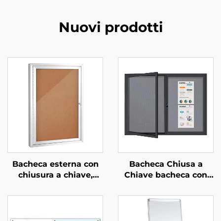
Nuovi prodotti
Bacheca esterna con
Bacheca Chiusa a
chiusura a chiave,
Chiave bacheca con
bacheca in sughero
Telaio in Alluminio
resistente alle
Vetrina Espositiva per
intemperie con porta
Informazioni in Ufficio
con lucchetto, telaio in
e Scuola