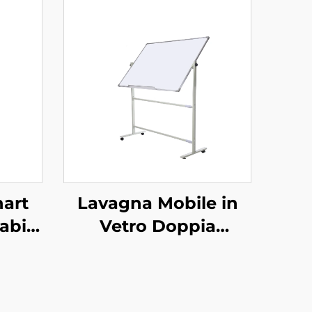
hart
Lavagna Mobile in
abile
Vetro Doppia
agna
Temperata
uote
Magnetica
Personalizzata in