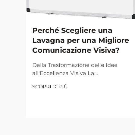
Perché Scegliere una
Lavagna per una Migliore
Comunicazione Visiva?
Dalla Trasformazione delle Idee
all'Eccellenza Visiva La
comunicazione visiva è diventata il
SCOPRI DI PIÙ
pilastro fondamentale per una
collaborazione e un apprendimento
efficaci negli ambienti lavorativi e
didattici moderni. Al centro di
questa rivoluzione visiva si trova
l'umile ma potente...