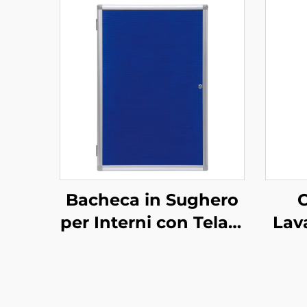
Bacheca in Sughero
C
per Interni con Telaio
Lav
in Alluminio a Parete
L
con Porta con
Mobi
Serratura Bacheca