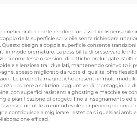
enefici pratici che le rendono un asset indispensabile i
ddoppio della superficie scrivibile senza richiedere ulte
za. Questo design a doppia superficie consente transizioni
 in modo prematuro. La possibilità di preservare le inform
zioni complesse o sessioni didattiche prolungate. Molti 
pide e silenziose tra i due lati, mantenendo coinvolto il
agne, spesso migliorato da ruote di qualità, offre flessibi
azioni. Le proprietà magnetiche presenti in molti modell
i senza ricorrere a soluzioni aggiuntive di montaggio. La
ne, con superfici resistenti a ghosting e macchie se cor
rming e pianificazione di progetti fino a insegnamento ed 
 favorisce un utilizzo confortevole per periodi prolungati e
agne contribuisce a migliorare l'estetica di qualsiasi amb
laborazione efficaci.