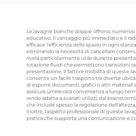
Bloccabile Custodia
per Esposizione
Le lavagne bianche doppie offrono numerosi b
educativo. Il vantaggio più immediato è il ra
efficace l'efficienza dello spazio in ogni stan
eliminando la necessità di cancellare contenuti
rivela particolarmente utile durante presenta
rotazione fluidi che permettono transizioni ra
presentazione. Il fattore mobilità di queste lav
consente un facile trasporto tra diverse ubic
di esporre documenti, grafici o altri material
assicura un'elevata convenienza a lungo termi
rende adatte a svariati utilizzi, dal brainsto
che include spesso la regolazione dell'altezza,
Inoltre, l'aspetto professionale di queste lav
pratica che supporta una comunicazione e col