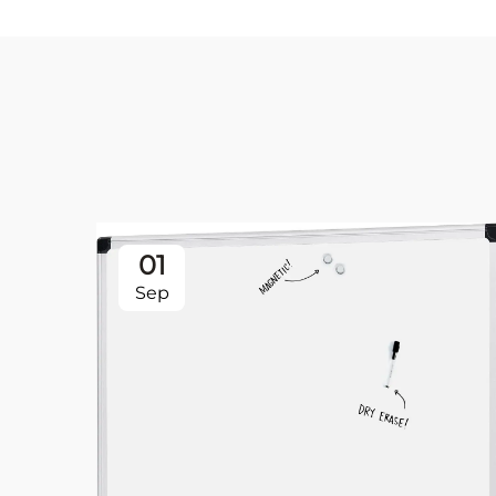
01
Sep