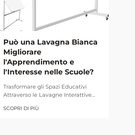
Può una Lavagna Bianca
Pr
Migliorare
del
l'Apprendimento e
lav
l'Interesse nelle Scuole?
spa
Trasformare gli Spazi Educativi
Tras
Attraverso le Lavagne Interattive
con
L'ambiente moderno delle aule
dina
SCOPRI DI PIÙ
SCOP
continua a evolversi grazie alla
cos
tecnologia e agli strumenti didattici
sodd
innovativi. Tra queste innovazioni, la
ambi