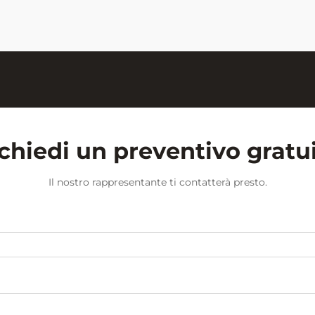
polvere di gesso, l'ambiente
scolastico...
chiedi un preventivo gratu
Il nostro rappresentante ti contatterà presto.