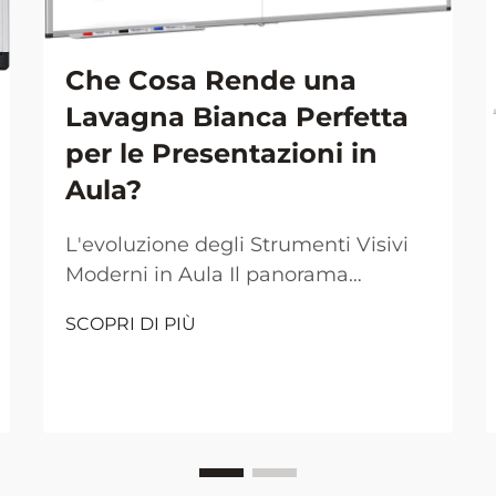
Che Cosa Rende una
Lavagna Bianca Perfetta
per le Presentazioni in
Aula?
L'evoluzione degli Strumenti Visivi
Moderni in Aula Il panorama
dell'insegnamento in aula è
SCOPRI DI PIÙ
cambiato drasticamente nel corso
dei decenni, con la lavagna bianca
che si è affermata come uno
strumento indispensabile per le
presentazioni educative. Dal
tradizionale ambiente pieno di