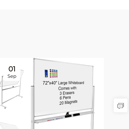
01
1
Sep
Se