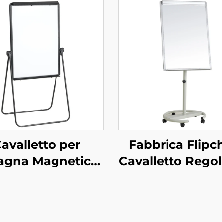
avalletto per
Fabbrica Flipc
agna Magnetica
Cavalletto Regol
avagna a Fogli
in Altezza Lav
li su Cavalletto
Spostabile su R
per Scuola