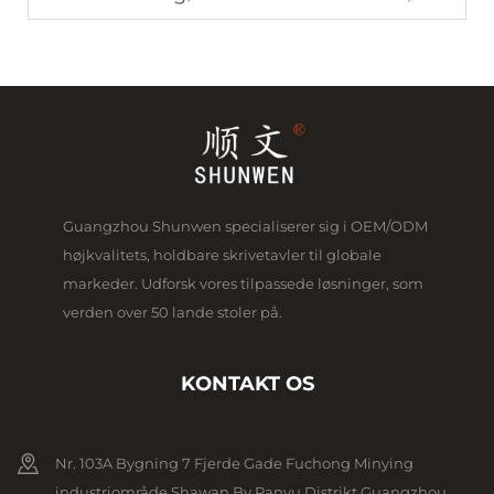
Guangzhou Shunwen specialiserer sig i OEM/ODM
højkvalitets, holdbare skrivetavler til globale
markeder. Udforsk vores tilpassede løsninger, som
verden over 50 lande stoler på.
KONTAKT OS
Nr. 103A Bygning 7 Fjerde Gade Fuchong Minying
industriområde Shawan By Panyu Distrikt Guangzhou