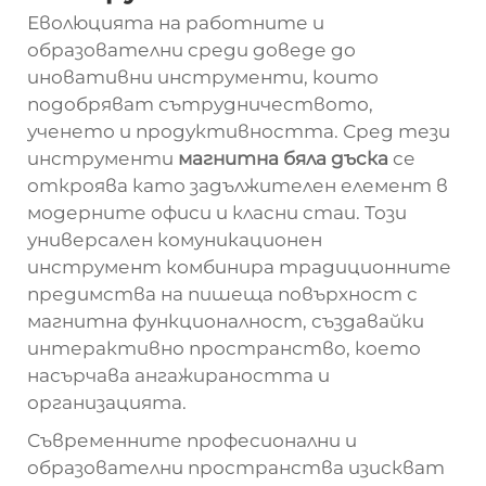
Еволюцията на работните и
образователни среди доведе до
иновативни инструменти, които
подобряват сътрудничеството,
ученето и продуктивността. Сред тези
инструменти
магнитна бяла дъска
се
откроява като задължителен елемент в
модерните офиси и класни стаи. Този
универсален комуникационен
инструмент комбинира традиционните
предимства на пишеща повърхност с
магнитна функционалност, създавайки
интерактивно пространство, което
насърчава ангажираността и
организацията.
Съвременните професионални и
образователни пространства изискват