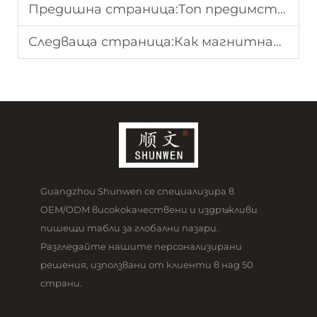
Предишна страница:
Топ предимства на използването на бяла дъска за преподаване и обучение
Следваща страница:
Как магнитната бяла дъска обединява функции за писане и визуализация
Guangzhou Shunwen се специализира в
OEM/ODM висококачествени и издръжливи
пишещи табли за глобални пазари.
Разгледайте нашите персонализирани
решения, използвани от клиенти в над 50
страни.