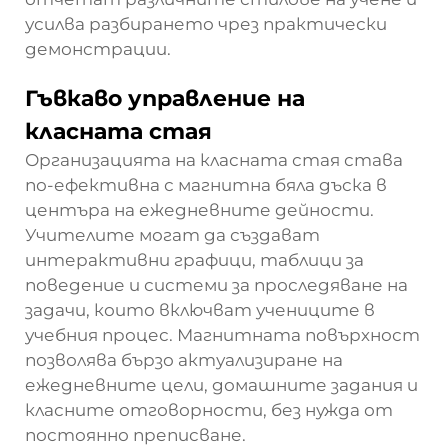
усилва разбирането чрез практически
демонстрации.
Гъвкаво управление на
класната стая
Организацията на класната стая става
по-ефективна с магнитна бяла дъска в
центъра на ежедневните дейности.
Учителите могат да създават
интерактивни графици, таблици за
поведение и системи за проследяване на
задачи, които включват учениците в
учебния процес. Магнитната повърхност
позволява бързо актуализиране на
ежедневните цели, домашните задания и
класните отговорности, без нужда от
постоянно преписване.