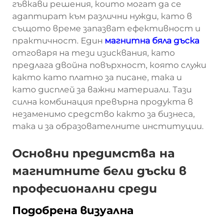
гъвкави решения, които могат да се
адаптират към различни нужди, като в
същото време запазват ефективност и
практичност. Един
магнитна бяла дъска
отговаря на тези изисквания, като
предлага двойна повърхност, която служи
както като платно за писане, така и
като дисплей за важни материали. Тази
силна комбинация превърна продукта в
незаменимо средство както за бизнеса,
така и за образователните институции.
Основни предимства на
магнитните бели дъски в
професионални среди
Подобрена визуална