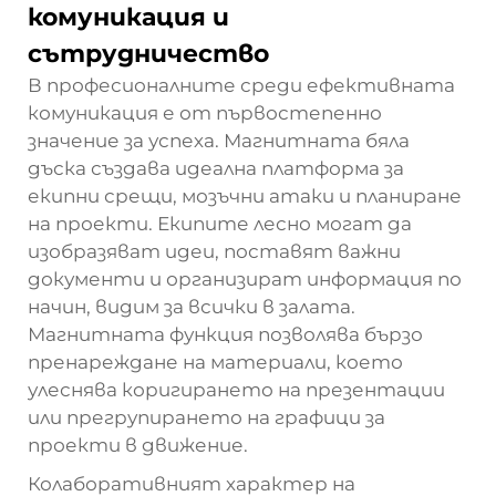
комуникация и
сътрудничество
В професионалните среди ефективната
комуникация е от първостепенно
значение за успеха. Магнитната бяла
дъска създава идеална платформа за
екипни срещи, мозъчни атаки и планиране
на проекти. Екипите лесно могат да
изобразяват идеи, поставят важни
документи и организират информация по
начин, видим за всички в залата.
Магнитната функция позволява бързо
пренареждане на материали, което
улеснява коригирането на презентации
или прегрупирането на графици за
проекти в движение.
Колаборативният характер на