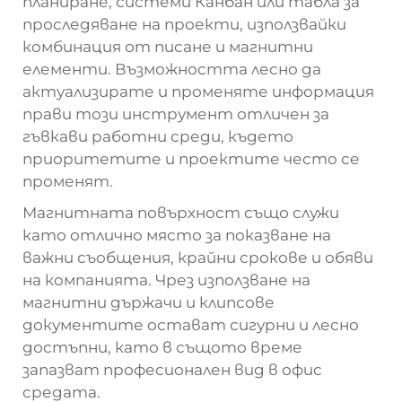
планиране, системи Канбан или табла за
проследяване на проекти, използвайки
комбинация от писане и магнитни
елементи. Възможността лесно да
актуализирате и променяте информация
прави този инструмент отличен за
гъвкави работни среди, където
приоритетите и проектите често се
променят.
Магнитната повърхност също служи
като отлично място за показване на
важни съобщения, крайни срокове и обяви
на компанията. Чрез използване на
магнитни държачи и клипсове
документите остават сигурни и лесно
достъпни, като в същото време
запазват професионален вид в офис
средата.