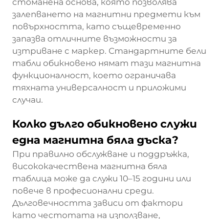
стоманена основа, която позволява
залепването на магнитни предмети към
повърхността, като същевременно
запазва отличните възможности за
изтриване с маркер. Стандартните бели
табли обикновено нямат тази магнитна
функционалност, което ограничава
тяхната универсалност и приложими
случаи.
Колко дълго обикновено служи
една магнитна бяла дъска?
При правилно обслужване и поддръжка,
висококачествена магнитна бяла
таблица може да служи 10–15 години или
повече в професионални среди.
Дълговечността зависи от фактори
като честотата на използване,