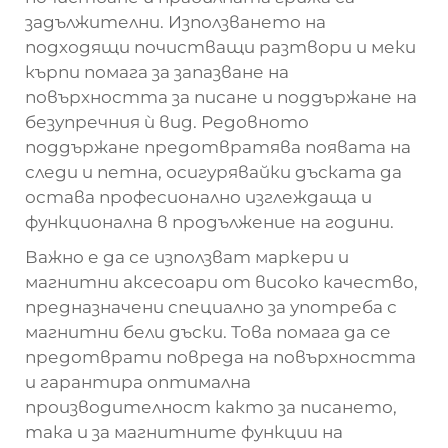
задължителни. Използването на
подходящи почистващи разтвори и меки
кърпи помага за запазване на
повърхността за писане и поддържане на
безупречния ѝ вид. Редовното
поддържане предотвратява появата на
следи и петна, осигурявайки дъската да
остава професионално изглеждаща и
функционална в продължение на години.
Важно е да се използват маркери и
магнитни аксесоари от високо качество,
предназначени специално за употреба с
магнитни бели дъски. Това помага да се
предотврати повреда на повърхността
и гарантира оптимална
производителност както за писането,
така и за магнитните функции на