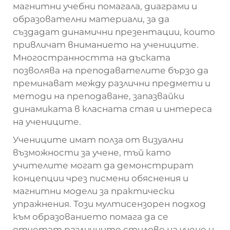
магнитни учебни помагала, диаграми и
образователни материали, за да
създадат динамични презентации, които
привличат вниманието на учениците.
Многостранността на дъската
позволява на преподавателите бързо да
преминават между различни предмети и
методи на преподаване, запазвайки
динамиката в класната стая и интереса
на учениците.
Учениците имат полза от визуални
възможности за учене, тъй като
учителите могат да демонстрират
концепции чрез писмени обяснения и
магнитни модели за практически
упражнения. Този мултисензорен подход
към образованието помага да се
отчетат различните стилове на учене и