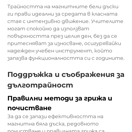
Трайността на магнитните бели дъски
ги прави идеални за средата в класната
стая с интензивно движение. Учителите
могат спокойно да използват
повърхността през целия ден, без да се
притесняват за износване, осигурявайки
надежден учебен инструмент, който
запазва функционалността си с годините.
Поддръжка и съображения за
дълготрайност
Правилни методи за грижа и
почистване
За да се запази ефективността на
магнитна бяла дъска, редовното
почистване и правилната грижа са