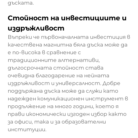
дъската.
Стойност на инвестициите и
издръжливост
Въпреки че първоначалната инвестиция в
качествена магнитна бяла дъска може да
е по-висока в сравнение с
традиционните алтернативи,
дългосрочната стойност става
очевидна благодарение на нейната
издръжливост и универсалност. Добре
поддържана дъска може да служи като
надежден комуникационен инструмент в
продължение на много години, което я
прави икономически изгоден избор както
за офиси, така и за образователни
институции.