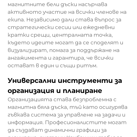
магнитните бели дъски насърчава
активното участие на всички членове на
екипа. Независимо дали става въпрос за
стратегически сесии или ежедневни
кратки срещи, централната точка,
където идеите могат да се споделят и
визуализират, помага за поддържане на
ангажимента и гарантира, че всички
остават в един и същи ритъм.
Универсални инструменти за
организация и планиране
Организацията става безпроблемна с
магнитна бяла дъска, тъй като осигурява
гъвкава система за управлене на задачи и
информация. Професионалистите могат
да създават динамични графици за