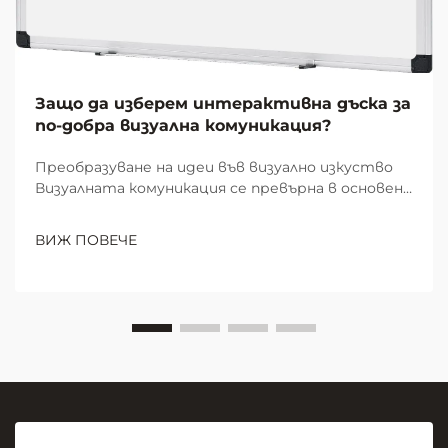
Защо да изберем интерактивна дъска за
по-добра визуална комуникация?
Преобразуване на идеи във визуално изкуство
Визуалната комуникация се превърна в основен
елемент на ефективната съвместна работа и
учене в модерните работни пространства и
ВИЖ ПОВЕЧЕ
образователни среди. В центъра на тази
визуална революция стои скромната, но
мощна...