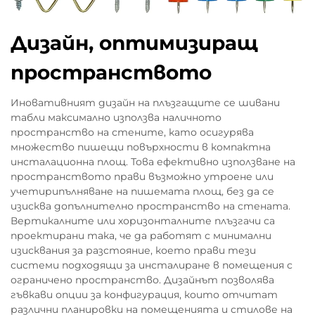
Дизайн, оптимизиращ
пространството
Иновативният дизайн на плъзгащите се шивани
табли максимално използва наличното
пространство на стените, като осигурява
множество пишещи повърхности в компактна
инсталационна площ. Това ефективно използване на
пространството прави възможно утроене или
учетирипълняване на пишемата площ, без да се
изисква допълнително пространство на стената.
Вертикалните или хоризонталните плъзгачи са
проектирани така, че да работят с минимални
изисквания за разстояние, което прави тези
системи подходящи за инсталиране в помещения с
ограничено пространство. Дизайнът позволява
гъвкави опции за конфигурация, които отчитат
различни планировки на помещенията и стилове на