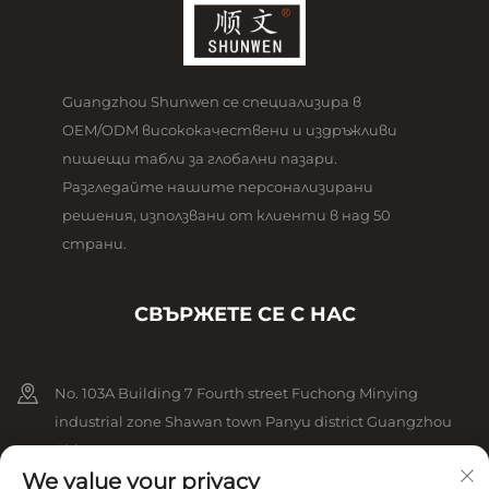
Guangzhou Shunwen се специализира в
OEM/ODM висококачествени и издръжливи
пишещи табли за глобални пазари.
Разгледайте нашите персонализирани
решения, използвани от клиенти в над 50
страни.
СВЪРЖЕТЕ СЕ С НАС
No. 103A Building 7 Fourth street Fuchong Minying
industrial zone Shawan town Panyu district Guangzhou
China
We value your privacy