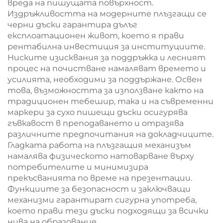
вреда на пишущата повърхност.
Издръжливостта на модерните плъзгащи се
черни дъски гарантира дълъг
експлоатационен живот, което я прави
рентабилна инвестиция за институциите.
Ниските изисквания за поддръжка и лесният
процес на почистване намаляват времето и
усилията, необходими за поддържане. Освен
това, възможността за използване както на
традиционен тебешир, така и на съвременни
маркери за сухо пишещи дъски осигурява
гъвкавост в преподаването и отразява
различните предпочитания на докладчиците.
Гладката работа на плъзгащия механизъм
намалява физическото натоварване върху
потребителите и минимизира
прекъсванията по време на презентации.
Функциите за безопасност и заключващи
механизми гарантират сигурна употреба,
което прави тези дъски подходящи за всички
нива на образование.