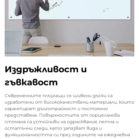
Издръжливост и
гъвкавост
Съвременните плъзгащи се шивени дъски са
изработени от висококачествени материали, които
гарантират дълготрайност и постоянно
представяне. Повърхностите от порцеланова
стомана са устойчиви на одрасквания, петна и
остатъчни следи, като запазват вида и
функционалността си през годините на ежедневна