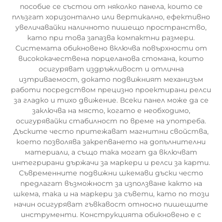
пособие се състои от няколко панела, които се
плъзгат хоризонтално или вертикално, ефективно
увеличавайки наличното пишещо пространство,
като при това запазва компактни размери.
Системата обикновено включва повърхности от
висококачествена порцеланова стомана, които
осигуряват издръжливост и отлична
изтриваемост, докато подвижният механизъм
работи посредством прецизно проектирани релси
за гладко и тихо движение. Всеки панел може да се
заключва на място, когато е необходимо,
осигурявайки стабилност по време на употреба.
Дъските често притежават магнитни свойства,
което позволява закрепването на допълнителни
материали, а също така могат да включват
интегрирани държачи за маркери и релси за карти.
Съвременните подвижни шкемави дъски често
предлагат възможност за използване както на
шкема, така и на маркери за съвети, като по този
начин осигуряват гъвкавост относно пишещите
инструменти. Конструкцията обикновено е с