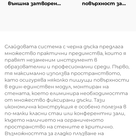
външна затворена
повърхност за
информационна
презентации, табла
дъска,
на стойка, бележник
водонепропусклив
за набързо със
корков
складово отделение
информационен
табла с врата с
Слайдовата система с черна дъска предлага
ключ, монтирани на
множество практични предимства, които я
стена с алуминиева
правят незаменим инструмент в
рамка
образователни и професионални среди. Първо,
тя максимално използва пространството,
като осигурява няколко пишущи повърхности
в един-единствен модул, монтиран на
стената, което елиминира необходимостта
от множество фиксирани дъски. Тази
икономична конструкция е особено полезна в
по-малки класни стаи или конферентни зали,
където наличието на ограниченото
пространство на стените е критично.
Възможността за гладко плъзване на