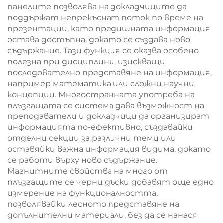
панелите позволява на докладчиците да
поддържат непрекъснат поток по време на
презентации, като предишната информация
остава достъпна, докато се създава ново
съдържание. Тази функция се оказва особено
полезна при дисциплини, изискващи
последователно представяне на информация,
например математика или сложни научни
концепции. Многостранната употреба на
плъзгащата се система дава възможност на
преподаватели и докладчици да организират
информацията по-ефективно, създавайки
отделни секции за различни теми или
оставяйки важна информация видима, докато
се работи върху ново съдържание.
Магнитните свойства на много от
плъзгащите се черни дъски добавят още едно
измерение на функционалността,
позволявайки лесното представяне на
допълнителни материали, без да се нанася