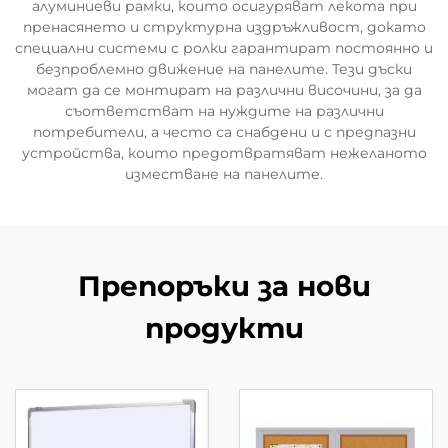
алуминиеви рамки, които осигуряват лекота при
пренасянето и структурна издръжливост, докато
специални системи с ролки гарантират постоянно и
безпроблемно движение на панелите. Тези дъски
могат да се монтират на различни височини, за да
съответстват на нуждите на различни
потребители, а често са снабдени и с предпазни
устройства, които предотвратяват нежеланото
изместване на панелите.
Препоръки за нови
продукти