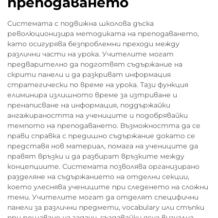
преподаването
Системата с подвижна школова дъска
революционизира методиката на преподаването,
като осигурява безпроблемни преходи между
различни части на урока. Учителите могат
предварително да подготвят съдържание на
скрити панели и да разкриват информация
стратегически по време на урока. Тази функция
елиминира излишното време за изтриване и
пренаписване на информация, поддържайки
ангажираността на учениците и подобрявайки
темпото на преподаването. Възможността да се
прави справка с предишно съдържание докато се
представя нов материал, помага на учениците да
правят връзки и да разбират връзките между
концепциите. Системата позволява организирано
разделяне на съдържанието на отделни секции,
което улеснява учениците при следенето на сложни
теми. Учителите могат да отделят специфични
панели за различни предмети, vocabulary или стъпки
при решаване на задачи, създавайки ясна визуална