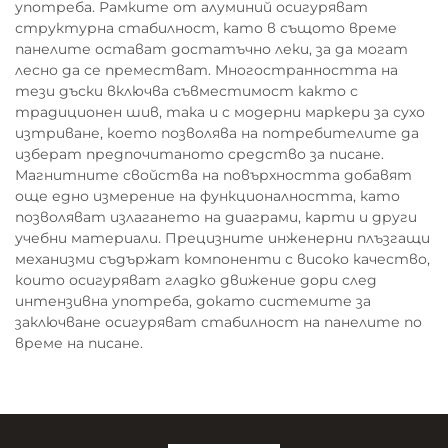
употреба. Рамките от алуминий осигуряват
структурна стабилност, като в същото време
панелите остават достатъчно леки, за да могат
лесно да се преместват. Многостранността на
тези дъски включва съвместимост както с
традиционен шив, така и с модерни маркери за сухо
изтриване, което позволява на потребителите да
изберат предпочитаното средство за писане.
Магнитните свойства на повърхността добавят
още едно измерение на функционалността, като
позволяват излагането на диаграми, карти и други
учебни материали. Прецизните инженерни плъзгащи
механизми съдържат компоненти с високо качество,
които осигуряват гладко движение дори след
интензивна употреба, докато системите за
заключване осигуряват стабилност на панелите по
време на писане.