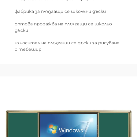
фабрика за плъзгащи се школьни дъски
оптова продажба на плъзгащи се школьо
дъски
износител на плъзгащи се дъски за рисуване
с тебешир