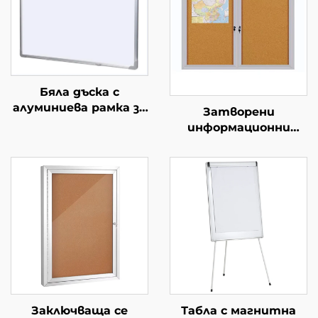
Бяла дъска с
алуминиева рамка за
Затворени
писане с маркери
информационни
Емайлова стоманена
табла с ключ
бяла дъска за писане
Заключващи
с маркери с
информационни
магнитен ефект за
табла Плътни
училище, офис, дом
табла с врата с
Магнитни дъски
ключ, вятър
непропускащи за
училище
Заключваща се
Табла с магнитна