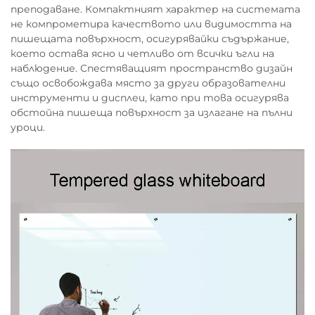
преподаване. Компактният характер на системата
не компрометира качеството или видимостта на
пишещата повърхност, осигурявайки съдържание,
което остава ясно и четливо от всички ъгли на
наблюдение. Спестяващият пространство дизайн
също освобождава място за други образователни
инструменти и дисплеи, като при това осигурява
обстойна пишеща повърхност за излагане на пълни
уроци.