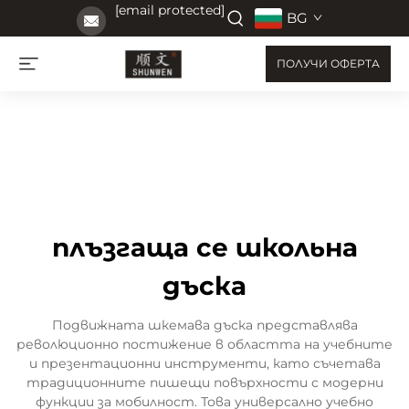
[email protected]
BG
ПОЛУЧИ ОФЕРТА
плъзгаща се школьна
дъска
Подвижната шкемава дъска представлява
революционно постижение в областта на учебните
и презентационни инструменти, като съчетава
традиционните пишещи повърхности с модерни
функции за мобилност. Това универсално учебно