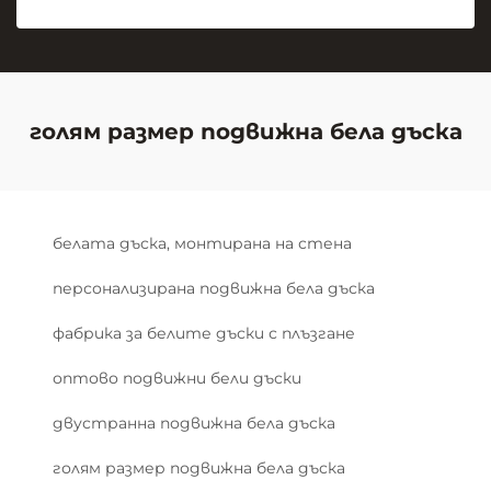
голям размер подвижна бела дъска
белата дъска, монтирана на стена
персонализирана подвижна бела дъска
фабрика за белите дъски с плъзгане
оптово подвижни бели дъски
двустранна подвижна бела дъска
голям размер подвижна бела дъска