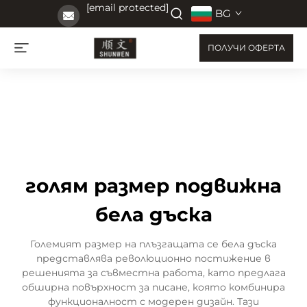
[email protected]
BG
ПОЛУЧИ ОФЕРТА
голям размер подвижна
бела дъска
Големият размер на плъзгащата се бела дъска
представлява революционно постижение в
решенията за съвместна работа, като предлага
обширна повърхност за писане, която комбинира
функционалност с модерен дизайн. Тази