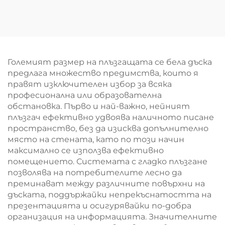
директна продажба
информационна
от фабриката
дъска,
Подвижни зелени
водонепропусклив
дъски за училищни
корков
класни стаи
информационен
табла с врата с
Големият размер на плъзгащата се бела дъска
ключ, монтирани на
предлага множество предимства, които я
стена с алуминиева
правят изключителен избор за всяка
рамка
професионална или образователна
обстановка. Първо и най-важно, нейният
плъзгач ефективно удвоява наличното писане
пространство, без да изисква допълнително
място на стената, като по този начин
максимално се използва ефективно
помещението. Системата с гладко плъзгане
позволява на потребителите лесно да
преминават между различните повърхни на
дъската, поддържайки непрекъснатостта на
презентацията и осигурявайки по-добра
организация на информацията. Значителните