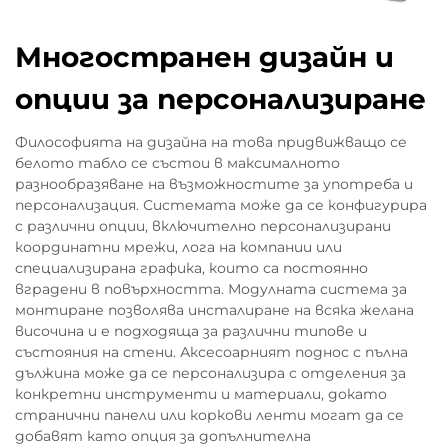
Многостранен дизайн и
опции за персонализиране
Философията на дизайна на това придвижващо се
белото табло се състои в максималното
разнообразяване на възможностите за употреба и
персонализация. Системата може да се конфигурира
с различни опции, включително персонализирани
координатни мрежи, лога на компании или
специализирана графика, които са постоянно
вградени в повърхността. Модулната система за
монтиране позволява инсталиране на всяка желана
височина и е подходяща за различни типове и
състояния на стени. Аксесоарният поднос с пълна
дължина може да се персонализира с отделения за
конкретни инструменти и материали, докато
странични панели или коркови ленти могат да се
добавят като опция за допълнителна