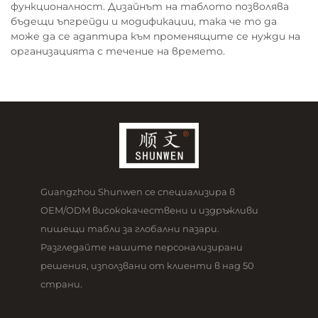
функционалност. Дизайнът на таблото позволява
бъдещи ъпгрейди и модификации, така че то да
може да се адаптира към променящите се нужди на
организацията с течение на времето.
Guangzhou Shunwen се специализира в
OEM/ODM висококачествени и издръжливи
пишещи табли за глобални пазари.
Разгледайте нашите персонализирани
решения, използвани от клиенти в над 50
страни.