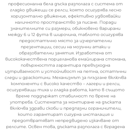
професионална бела дъска разполага с система от
гладко движещи се релси, която осигурява лесно
хоризонтално движение, ефективно удвоявайки
наличното пространство за писане. Поради
значителните си размери, обикновено варирани
между 6 и 12 фута в широчина, таблото осигурява
предостатъчно място за изчерпателни
презентации, сесии на мозъчни атаки и
образователни занятия. Изработена от
висококачествена порцеланова емайлирана стомана,
повърхността гарантира превъзходна
изтриваемост и устойчивост на петна, остатъчни
следи и драскотини. Механизмът за плъзгане включва
компоненти с високо качество – лагери и релси,
осигуряващи тиха и гладка работа, като в същото
време поддържат стабилност по време на
употреба. Системата за монтиране на дъската
включва здрави скоби и предпазни ограничители,
които гарантират сигурна инсталация и
предотвратяват непредвидено изкачване от
релсите. Освен това, дъската разполага с вградена