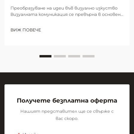
Преобразуване на идеи във визуално изкуство
Визуалната комуникация се превърна в основен
елемент на ефективната съвместна работа и
учене в модерните работни пространства и
ВИЖ ПОВЕЧЕ
образователни среди. В центъра на тази
визуална революция стои скромната, но
мощна...
Получете безплатна оферта
Нашият представител ще се свърже с
вас скоро.