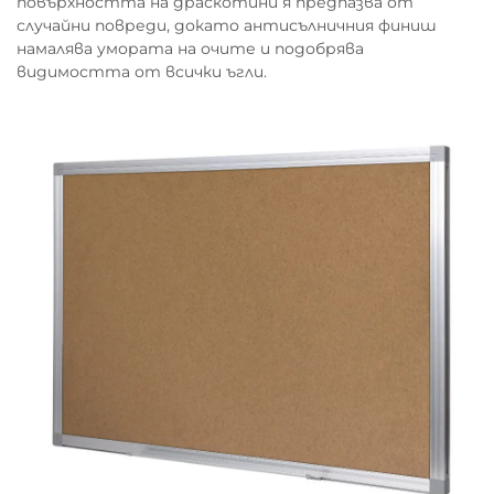
повърхността на драскотини я предпазва от
случайни повреди, докато антисълничния финиш
намалява умората на очите и подобрява
видимостта от всички ъгли.