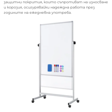
защитни покрития, които съпротиват на износване
и корозия, осигурявайки надеждна работа през
годините на ежедневна употреба.