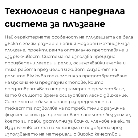
Технология с напреднала
система за плъзгане
Най-характерната особеност на плъзгащата се бела
дъска с голям размер е нейния модерен механизъм за
плъзгане, проектиран за оптимално представяне и
издръжливост. Системата използва прецизно
произведени лагери и релси, осигурявайки гладка и
тиха работа през целия й живот. Дизайнът на
релсите включва технология за предотвратяване
на изскачане и предпазни стопове, които
предотвратяват непреднамерено преместване,
като в същото време осигуряват лесно движение.
Системата с балансирано разпределение на
тежестта позволява на потребители с различна
физическа сила да преместват панелите без усилие,
което ги прави достъпни за всички членове на екипа.
Издръжливостта на механизма е подобрена чрез
използването на материали с високо качество и