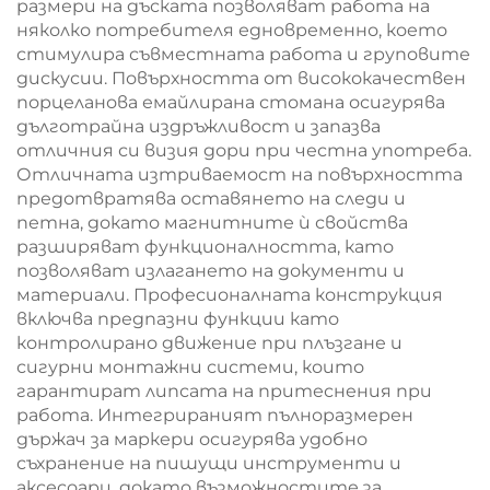
размери на дъската позволяват работа на
няколко потребителя едновременно, което
стимулира съвместната работа и груповите
дискусии. Повърхността от висококачествен
порцеланова емайлирана стомана осигурява
дълготрайна издръжливост и запазва
отличния си визия дори при честна употреба.
Отличната изтриваемост на повърхността
предотвратява оставянето на следи и
петна, докато магнитните ѝ свойства
разширяват функционалността, като
позволяват излагането на документи и
материали. Професионалната конструкция
включва предпазни функции като
контролирано движение при плъзгане и
сигурни монтажни системи, които
гарантират липсата на притеснения при
работа. Интегрираният пълноразмерен
държач за маркери осигурява удобно
съхранение на пишущи инструменти и
аксесоари, докато възможностите за