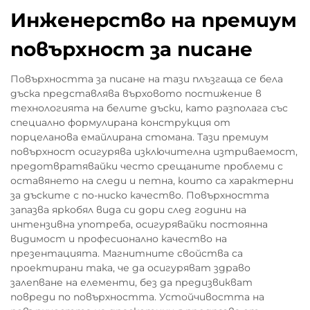
Инженерство на премиум
повърхност за писане
Повърхността за писане на тази плъзгаща се бела
дъска представлява върховото постижение в
технологията на белите дъски, като разполага със
специално формулирана конструкция от
порцеланова емайлирана стомана. Тази премиум
повърхност осигурява изключителна изтриваемост,
предотвратявайки често срещаните проблеми с
оставянето на следи и петна, които са характерни
за дъските с по-ниско качество. Повърхността
запазва яркобял вида си дори след години на
интензивна употреба, осигурявайки постоянна
видимост и професионално качество на
презентацията. Магнитните свойства са
проектирани така, че да осигуряват здраво
залепване на елементи, без да предизвикват
повреди по повърхността. Устойчивостта на