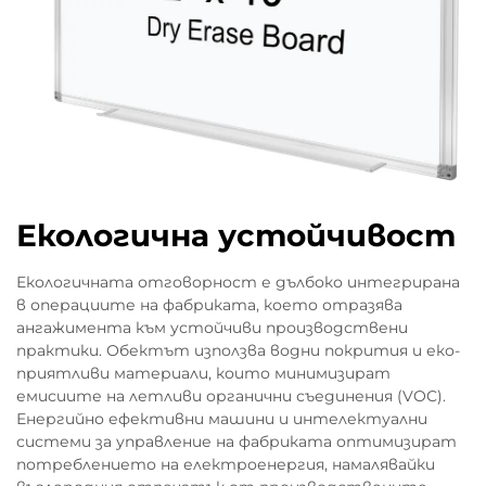
Екологична устойчивост
Екологичната отговорност е дълбоко интегрирана
в операциите на фабриката, което отразява
ангажимента към устойчиви производствени
практики. Обектът използва водни покрития и еко-
приятливи материали, които минимизират
емисиите на летливи органични съединения (VOC).
Енергийно ефективни машини и интелектуални
системи за управление на фабриката оптимизират
потреблението на електроенергия, намалявайки