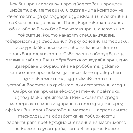
комбинира напреднали производствени процеси,
иновативни материали и системи за контрол на
качеството, за да създаде издръжливи и ефективни
повърхности за писане. Производствената линия
обикновено включва автоматизирани системи за
покритие, които нанасят специализирани
повърхности за съобщения върху основни материали,
осигурявайки постоянство на качеството и
производителността. Съвременно оборудване за
рязане и завършваща обработка осигурява прецизно
измерване и обработка на ръбовете, докато
строгите протоколи за тестване проверяват
изтриваемостта, издръжливостта и
устойчивостта на дъските към остатъчни следи.
Фабриката прилага еко-съзнателни практики,
използвайки приятелски към околната среда
материали и минимизиране на отпадъците чрез
ефективни производствени методи. Напредналите
технологии за обработка на повърхности
гарантират превъзходно сцепление на мастилото
по време на употреба, като в същото време