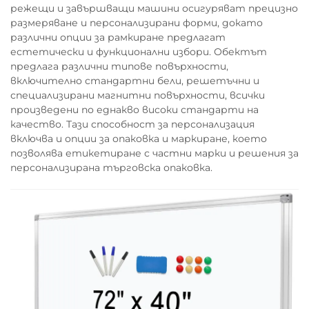
режещи и завършващи машини осигуряват прецизно
размеряване и персонализирани форми, докато
различни опции за рамкиране предлагат
естетически и функционални избори. Обектът
предлага различни типове повърхности,
включително стандартни бели, решетъчни и
специализирани магнитни повърхности, всички
произведени по еднакво високи стандарти на
качество. Тази способност за персонализация
включва и опции за опаковка и маркиране, което
позволява етикетиране с частни марки и решения за
персонализирана търговска опаковка.