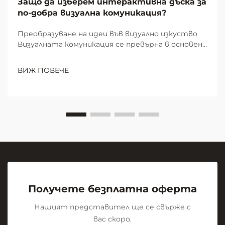
Защо да изберем интерактивна дъска за
по-добра визуална комуникация?
Преобразуване на идеи във визуално изкуство
Визуалната комуникация се превърна в основен
елемент на ефективната съвместна работа и
учене в модерните работни пространства и
ВИЖ ПОВЕЧЕ
образователни среди. В центъра на тази
визуална революция стои скромната, но
мощна...
Получете безплатна оферта
Нашият представител ще се свърже с
вас скоро.