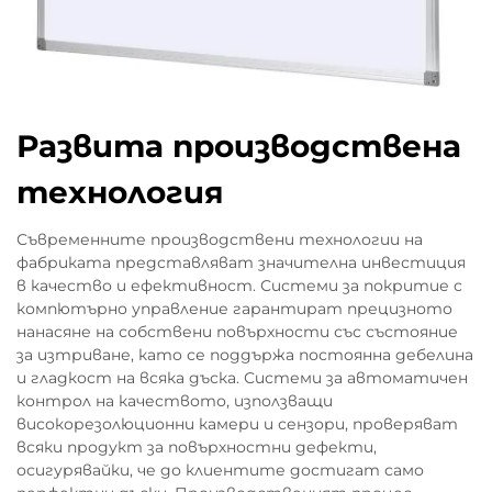
Развита производствена
технология
Съвременните производствени технологии на
фабриката представляват значителна инвестиция
в качество и ефективност. Системи за покритие с
компютърно управление гарантират прецизното
нанасяне на собствени повърхности със състояние
за изтриване, като се поддържа постоянна дебелина
и гладкост на всяка дъска. Системи за автоматичен
контрол на качеството, използващи
високорезолюционни камери и сензори, проверяват
всяки продукт за повърхностни дефекти,
осигурявайки, че до клиентите достигат само