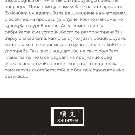
въглеродния отпечатък от производствените
операции. Програми за намаляване на отпадъците
включват инициативи за рециклиране на материали
и ефективни процеси за рязане, които максимално
използват суровините. Ангажиментът на
фабриката към устойчивост се разпространява и
върху опаковката, като се използват рециклируеми
материали и се минимизира излишната опаковъчна
употреба. Тези еко инициативи не само ползват
планетата, но и се радват на признание сред
екологично отговорните клиенти, а също така
помагат за съответствие с все по-строгите еко
регулации.