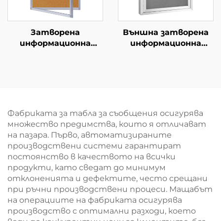
Затворена
Външна затворена
информационна
информационна
дъска, заключваща се
дъска с корково
информационна
покритие и
табла с алуминиева
алуминиева рамка,
рамка,
устойчива на
водонепропусливи
вандализъм,
информационни
водонепропуслива
Фабриката за табла за съобщения осигурява
табли за офис,
информационна
множество предимства, които я отличават
училище, изложба на
дъска, коркова дъска
на пазара. Първо, автоматизираните
стена
производствени системи гарантират
постоянство в качеството на всички
продукти, като сведат до минимум
отклоненията и дефектите, често срещани
при ръчни производствени процеси. Мащабът
на операциите на фабриката осигурява
производство с оптимални разходи, което