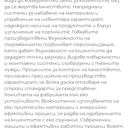
води до конкурентни цени за клиентите, без
да се жертва качеството. Напреднали
системи за набавяне на материали и
управление на инвентара гарантират
надеждно наличие на продуктите и бързо
изпълнение на поръчките. Гъвкавите
производствени възможности на
съоръжението позволяват персонализация,
като дават възможност на клиентите да
зададат точни размери, видове повърхности
и монтажни системи, съобразени с техните
нужди. Процесите за контрол на качеството,
прилагани през цикъла на производство,
гарантират, че всяка дъска отговаря на
строги стандарти за представяне.
Комитата на фабриката към еко
устойчивост, включително използването на
еко приятелски материали и енергийно
ефективни процеси, се радва на одобрението
на клиентите с еко съзнание. Съвременни
машини и ефективни работни процеси водят