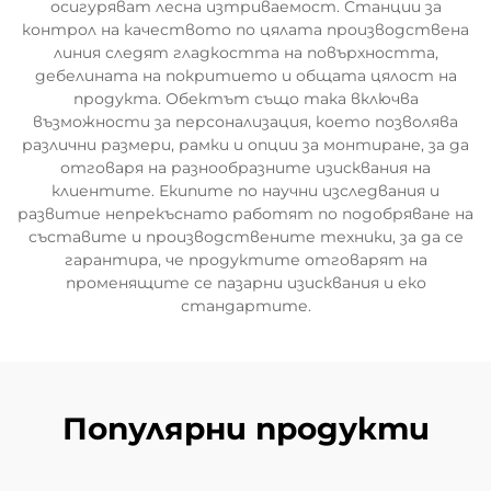
осигуряват лесна изтриваемост. Станции за
контрол на качеството по цялата производствена
линия следят гладкостта на повърхността,
дебелината на покритието и общата цялост на
продукта. Обектът също така включва
възможности за персонализация, което позволява
различни размери, рамки и опции за монтиране, за да
отговаря на разнообразните изисквания на
клиентите. Екипите по научни изследвания и
развитие непрекъснато работят по подобряване на
съставите и производствените техники, за да се
гарантира, че продуктите отговарят на
променящите се пазарни изисквания и еко
стандартите.
Популярни продукти