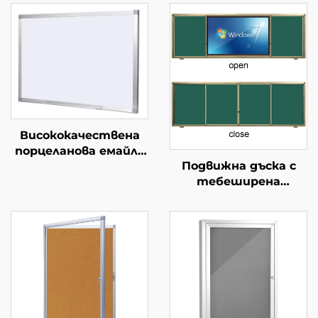
Висококачествена
порцеланова емайла
Подвижна дъска с
за събаряне на
тебеширена
съдържание с маркер
повърхност Зелена
различни размери от
дъска за тебешир в
магнитна P3
класна стая Дъска за
керамична
училище
стоманена дъска за
маркер