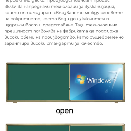
перфектни дъски. Производственият процес
включва напреднали технологии за вулканизация,
които оптимизират свързването между слоевете
на покритието, което води до изключителна
издръжливост и представяне. Тази технологична
прецизност позволява на фабриката да поддържа
високи обеми на производство, като същевременно
гарантира високи стандарти за качество.