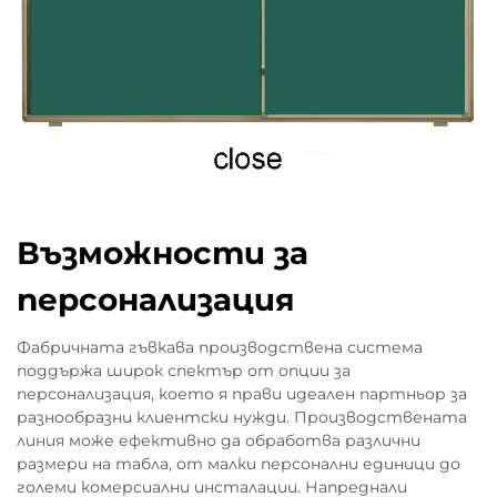
Възможности за
персонализация
Фабричната гъвкава производствена система
поддържа широк спектър от опции за
персонализация, което я прави идеален партньор за
разнообразни клиентски нужди. Производствената
линия може ефективно да обработва различни
размери на табла, от малки персонални единици до
големи комерсиални инсталации. Напреднали